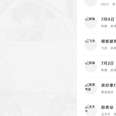
VkUJ
发
7月4日
熊猫
发表
模板替
飞流
发表
7月3日
熊猫
发表
我好像
爱是难逃
勋章😁
尨木木
发