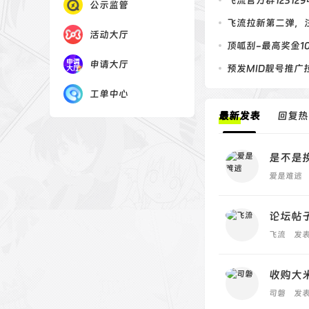
飞流官方群12312
公示监管
飞流拉新第二弹，
活动大厅
顶呱刮-最高奖金10
申请大厅
预发MID靓号推广
工单中心
最新发表
回复热
是不是
爱是难逃
论坛帖
飞流
发表
收购大
司磐
发表