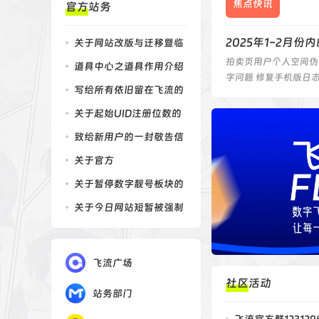
焦点快讯
官方站务
2025年1-2月
关于网站改版与迁移暨临
拍卖页用户个人空间伪
时性关闭的公告
道具中心之道具作用介绍
字问题 修复手机版日
写给所有依旧留在飞流的
朋友，也写给一路坚
关于起始UID注册位数的
决定
致给新用户的一封敬告信
关于官方
QQ3220000000被永久冻
关于暂停数字靓号板块的
结的告知
相关业务和推广
关于今日网站短暂被强制
关闭端口造成无法访
飞流广场
社区活动
站务部门