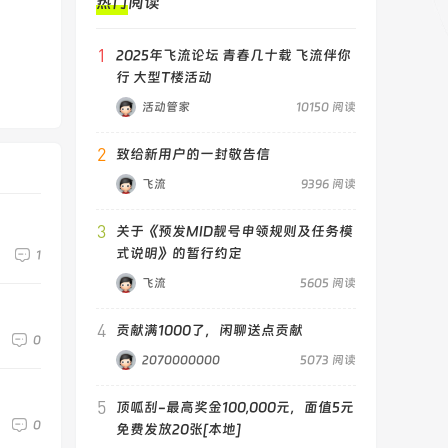
热门阅读
1
2025年飞流论坛 青春几十载 飞流伴你
行 大型T楼活动
活动管家
10150 阅读
2
致给新用户的一封敬告信
飞流
9396 阅读
3
关于《预发MID靓号申领规则及任务模
式说明》的暂行约定
1
飞流
5605 阅读
4
贡献满1000了，闲聊送点贡献
0
2070000000
5073 阅读
5
顶呱刮-最高奖金100,000元，面值5元
0
免费发放20张[本地]