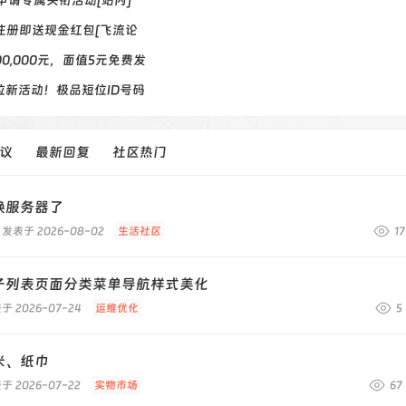
9申请专属头衔活动[站内]
注册即送现金红包[飞流论
0,000元，面值5元免费发
拉新活动！极品短位ID号码
议
最新回复
社区热门
换服务器了
发表于 2026-08-02
生活社区
17
子列表页面分类菜单导航样式美化
于 2026-07-24
运维优化
5
米、纸巾
于 2026-07-22
实物市场
67