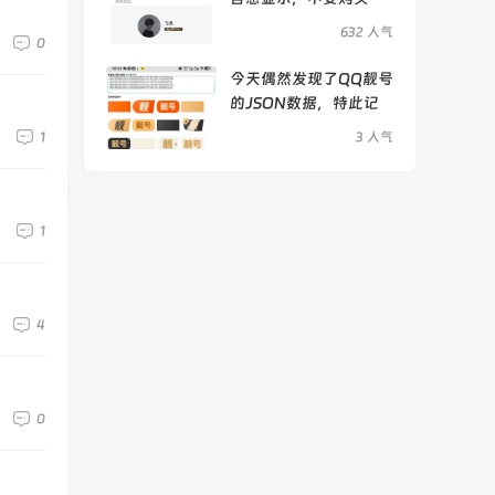
632 人气
0
今天偶然发现了QQ靓号
的JSON数据，特此记
录
3 人气
1
1
4
0