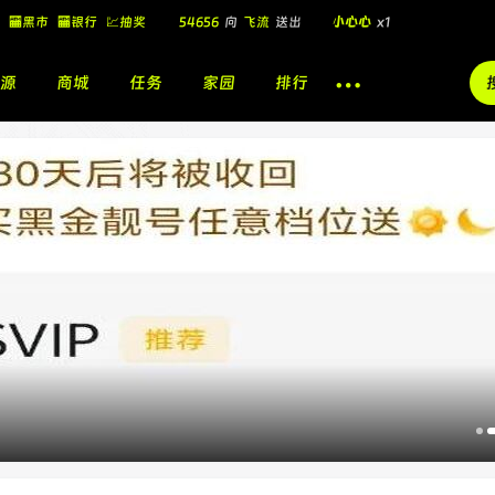
🏧黑市
🏧银行
💹抽奖
飞流
向
北
送出
酷盖墨镜
x1
飞流
向
北
送出
酷盖墨镜
x1
源
商城
任务
家园
排行
飞流
向
北
送出
小心心
x1
🎁
54656
向
飞流
送出
小心心
x1