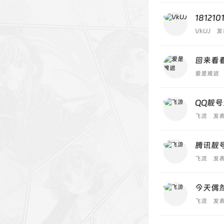
181210
VkUJ
发
回来看
爱是难逃
QQ靓号
飞流
发表
腾讯靓
飞流
发表
今天偶
飞流
发表