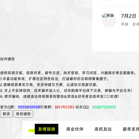
7月2日
熊猫
发表
站内通告
提供资源交易、信息共享、靓号交流、技术变现、学习问答、兴趣娱乐等全面服务。
1.丰富功能系统，扩展社区特色玩法，打造最好的互联网聚集圈子。
2.准确信息真实交易，安全快捷又方便，让虚拟交易面对面。
3. 天上不会掉馅饼，话术骗术迷人心，切勿脱离平台线下交易，被骗与平台无关！
4. 欺诈骗钱，违规违法将视情受到警告&禁言&封号甚至检举至👮🏻‍♀️处理！
官方Q群：
1003810038
钉推群：
BAYR2383
站长QQ：
3388700000
取消
我知道啦
友情链接
商业伙伴
高权友站
服务支