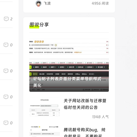
飞流
4956 阅读
2
图说分享
0
0
论坛帖子列表页面分类菜单导航样式
美化
0
关于网站改版与迁移暨
临时性关闭的公告
1348 人气
0
腾讯靓号购买bug，纯
自慰显示，不要购买