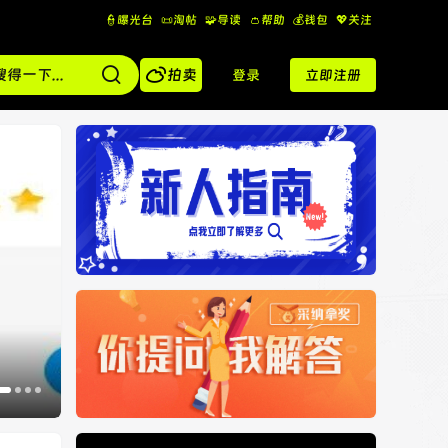
👮曝光台
📜淘帖
🧩导读
👛帮助
💰️钱包
💖关注

拍卖
登录
立即注册