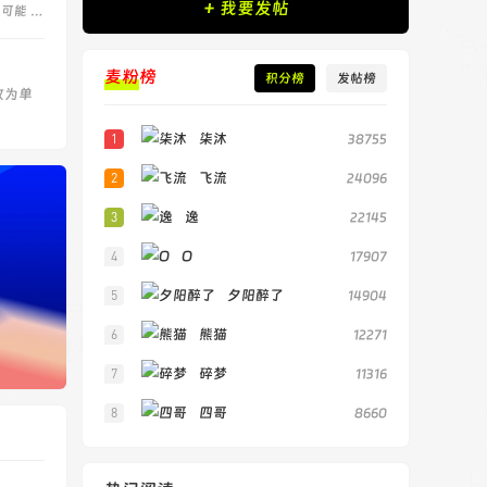
+ 我要发帖
可能 …
麦粉榜
积分榜
发帖榜
改为单
柒沐
38755
飞流
24096
逸
22145
O
17907
夕阳醉了
14904
熊猫
12271
碎梦
11316
四哥
8660