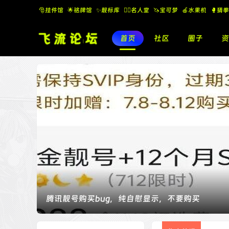
🎅挂件馆
🌟铭牌馆
✨️靓标库
🧚‍♂️名人堂
🦄宝可梦
🍎水果机
🥊猜拳
首页
社区
圈子
资
今天偶然发现了QQ靓号的JSON数据，特此记录