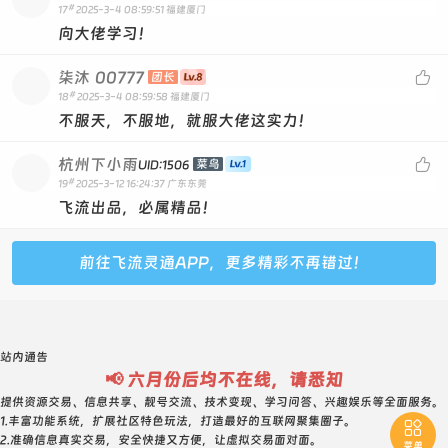
#
17
2025-3-4 08:59:51
福建厦门
向大佬学习！
柒沐
00777

团长
#
18
2025-3-4 08:59:58
福建厦门
不服天，不服地，就服大佬这实力！
杭州下小雨

菜鸟
UID:1506
#
19
2025-3-12 16:24:37
广东东莞
飞流出品，必属精品！
前往飞流灵通APP，更多精彩不再错过！
站内通告
📢 六月份后均不在线，请悉知
提供资源交易、信息共享、靓号交流、技术变现、学习问答、兴趣娱乐等全面服务。
1.丰富功能系统，扩展社区特色玩法，打造最好的互联网聚集圈子。

2.准确信息真实交易，安全快捷又方便，让虚拟交易面对面。
菜单