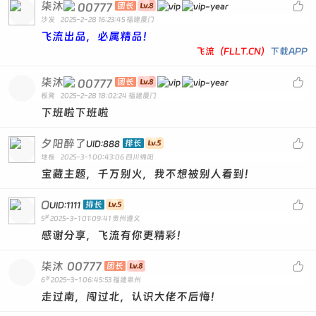
### 6. **放松身心，准备下班**
柒沐

00777
团长
沙发
2025-2-28 16:23:45
福建厦门
在完成所有工作任务后，可以利用最后的时间放松一下身
飞流出品，必属精品！
心。可以做一些简单的伸展运动，缓解长时间坐姿带来的疲
飞流（FLLT.CN）
下载APP
劳。或者，听一段轻松的音乐，调整心态，准备迎接下班后
柒沐

00777
团长
的个人时间。
板凳
2025-2-28 18:02:24
福建厦门
下班啦下班啦
### 结语
夕阳醉了

排长
UID:888
距离下班还有三小时，这段时间并非只是等待的“垃圾时
地板
2025-3-1 00:43:06
四川绵阳
间”，而是可以成为提升工作效率、整理思路、为明天做准
宝藏主题，千万别火，我不想被别人看到！
备的关键时段。通过合理规划和高效利用，你可以确保每一
O

排长
UID:1111
天的工作都能圆满结束，并为未来的工作打下坚实的基础。
#
5
2025-3-1 01:09:41
贵州遵义
感谢分享，飞流有你更精彩！
希望这些建议能帮助你在剩余的工作时间内高效利用时间，
柒沐
00777

团长
迎接一个充实而有意义的下班时刻。
#
6
2025-3-1 06:45:53
福建泉州
走过南，闯过北，认识大佬不后悔！