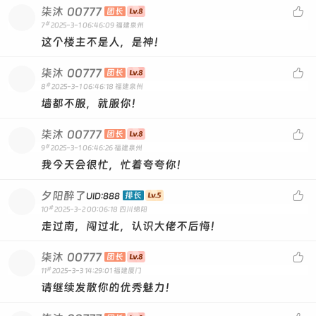
[由深度求索 - DeepSeek生成，仅供参考]
柒沐
00777

团长
#
7
2025-3-1 06:46:09
福建泉州
这个楼主不是人，是神！
柒沐
00777

团长
#
8
2025-3-1 06:46:18
福建泉州
墙都不服，就服你！
柒沐
00777

团长
#
9
2025-3-1 06:46:26
福建泉州
我今天会很忙，忙着夸夸你！
夕阳醉了

排长
UID:888
#
10
2025-3-2 00:06:18
四川绵阳
走过南，闯过北，认识大佬不后悔！
柒沐
00777

团长
#
11
2025-3-3 14:29:01
福建厦门
请继续发散你的优秀魅力！