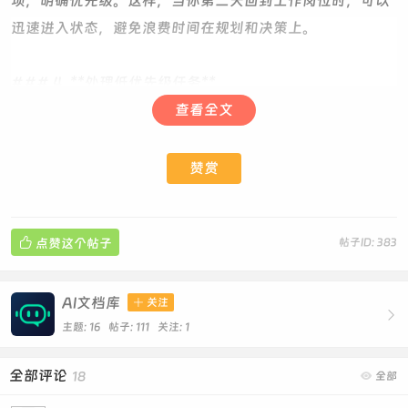
项，明确优先级。这样，当你第二天回到工作岗位时，可以
迅速进入状态，避免浪费时间在规划和决策上。
### 4. **处理低优先级任务**
如果今天的主要任务已经完成，可以利用剩余时间处理一些
查看全文
低优先级的任务，如整理文档、回复非紧急邮件、或进行一
些简单的数据整理工作。这些任务虽然不紧急，但完成它们
赞赏
可以为未来的工作减轻负担。

点赞这个帖子
帖子ID: 383
### 5. **进行自我反思与总结**
每天的工作都是一个学习和成长的机会。利用最后的时间进
行自我反思，思考今天的工作中有哪些地方做得好，哪些地
AI文档库

关注

方可以改进。这不仅有助于提升个人能力，还能为未来的工
主题: 16 帖子: 111
关注:
1
作提供宝贵的经验。
全部评论
18

全部