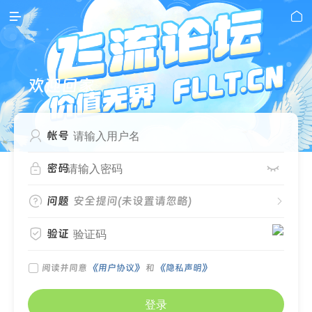


欢迎回家

帐号


密码

问题
安全提问(未设置请忽略)


验证

阅读并同意
《用户协议》
和
《隐私声明》
登录