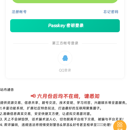
注册帐号
忘记密码
Passkey 密钥登录
第三方帐号登录

QQ登录
站内通告
📢 六月份后均不在线，请悉知
提供资源交易、信息共享、靓号交流、技术变现、学习问答、兴趣娱乐等全面服务。
1.丰富功能系统，扩展社区特色玩法，打造最好的互联网聚集圈子。
2.准确信息真实交易，安全快捷又方便，让虚拟交易面对面。
3. 天上不会掉馅饼，话术骗术迷人心，切勿脱离平台线下交易，被骗与平台无关！

4. 欺诈骗钱，违规违法将视情受到警告&禁言&封号甚至检举至👮🏻‍♀️处理！
菜单