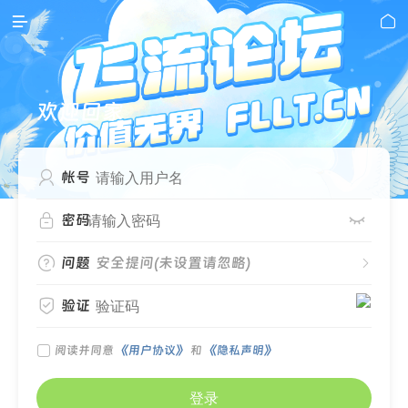


欢迎回家

帐号


密码

问题
安全提问(未设置请忽略)


验证

阅读并同意
《用户协议》
和
《隐私声明》
登录