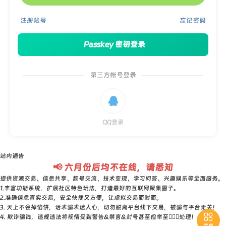
注册帐号
忘记密码
Passkey 密钥登录
第三方帐号登录

QQ登录
站内通告
📢 六月份后均不在线，请悉知
提供资源交易、信息共享、靓号交流、技术变现、学习问答、兴趣娱乐等全面服务。
1.丰富功能系统，扩展社区特色玩法，打造最好的互联网聚集圈子。
2.准确信息真实交易，安全快捷又方便，让虚拟交易面对面。
3. 天上不会掉馅饼，话术骗术迷人心，切勿脱离平台线下交易，被骗与平台无关！

4. 欺诈骗钱，违规违法将视情受到警告&禁言&封号甚至检举至👮🏻‍♀️处理！
菜单