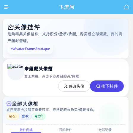

飞流网

头像挂件
选购精美头像挂件，支持积分/金币/余额，购买后立即佩戴，我的资
产随时管理。
Avatar Frame Boutique
未佩戴头像框
暂无佩戴，点击下方商品购买/佩戴
摘下挂件
修改头像
全部头像框
点开任意卡片即可查看预览、价格说明与购买/佩戴操作。
钻石:
金币:
电力°:
挂件商城
我的挂件
激活记录