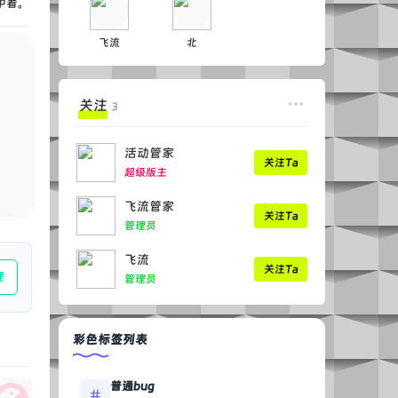
中看。
飞流
北
关注
3
活动管家
关注Ta
超级版主
飞流管家
关注Ta
管理员
飞流
关注Ta
理
管理员
彩色标签列表
普通bug