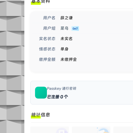
基本资料
薛之谦
用户名
菜鸟
用户组
未实名
实名状态
单身
情感状态
未缴押金
缴押金额
Passkey 通行密钥
已注册 0 个
统计信息