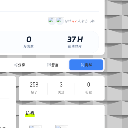
总计
47
人来访
0
37 H
好友数
在线时间
分享
留言
资料
258
3
0
帖子
关注
粉丝
访客