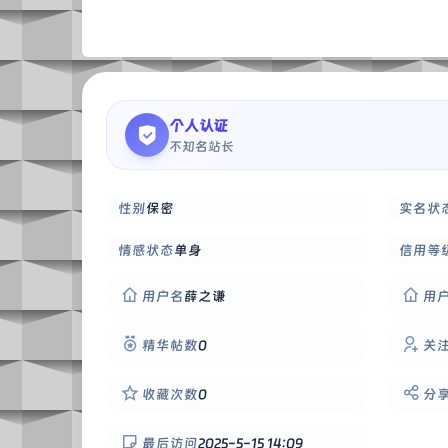
个人认证
不知名站长
性别
保密
实名状
情感状态
单身
信用等
用户名
薛之谦
用
精华帖数
0
关
收藏次数
0
分
最后访问
2025-5-15 14:09