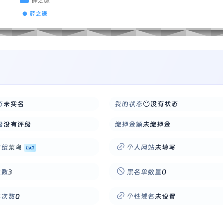
● 薛之谦
态
未实名
我的状态
😶没有状态
级
没有评级
缴押金额
未缴押金
户组
菜鸟
个人网站
未填写
注数
3
黑名单数量
0
享次数
0
个性域名
未设置