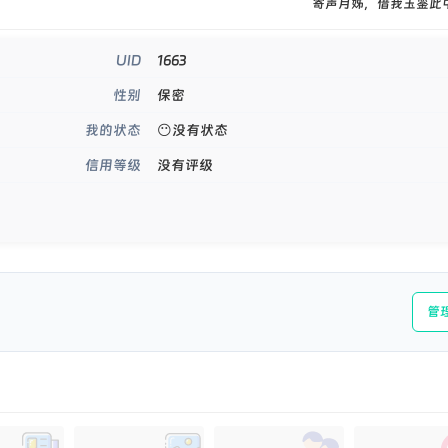
寄声月姊，借我玉鉴此
1663
UID
保密
性别
😶没有状态
我的状态
没有评级
信用等级
管