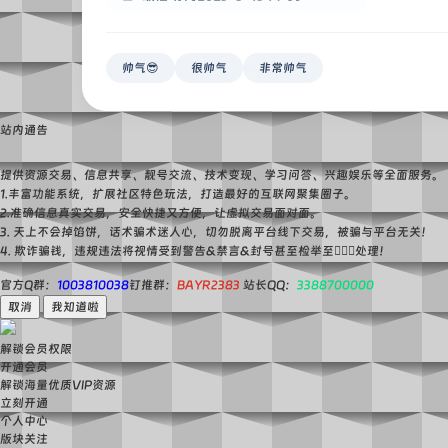
帅气😎
很帅气
非常帅气
站内通告
提供资源交易、信息共享、靓号交流、技术变现、学习问答、兴趣娱乐等全面服务。
1.丰富功能系统，扩展社区特色玩法，打造最好的互联网聚集圈子。
2.准确信息真实交易，安全快捷又方便，让虚拟交易面对面。
3. 天上不会掉馅饼，话术骗术迷人心，切勿脱离平台线下交易，被骗与平台无关！
4. 欺诈骗钱，违规违法将视情受到警告&禁言&封号甚至检举至👮🏻‍♀️处理！
官方Q群：
1003810038
钉推群：
BAYR2383
站长QQ：
3388700000
取消
我知道啦
解锁会员权限
开通会员
解锁海量优质VIP资源
立刻开通
个人中心
版块关注