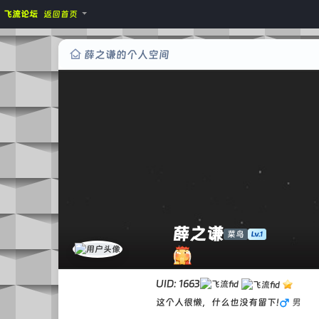
飞流论坛
返回首页
薛之谦的个人空间
薛之谦
菜鸟
UID: 1663
这个人很懒，什么也没有留下!
男