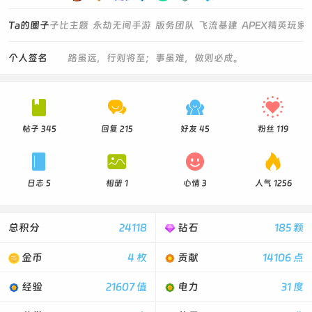
Ta的圈子
子比主题
永劫无间手游
版务团队
飞流基建
APEX精英玩家
个人签名
路虽远，行则将至；事虽难，做则必成。




帖子 345
回复 215
好友 45
粉丝 119




日志 5
相册 1
心情 3
人气 1256
总积分
24118
钻石
185 颗
金币
4 枚
贡献
14106 点
经验
21607 值
电力
31 度