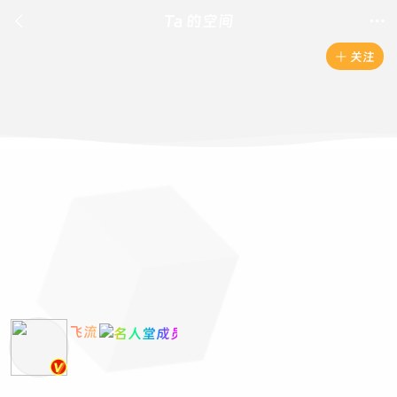

Ta 的空间

关注

飞流
(官方·绝代收藏家)