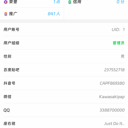
荣誉
1 点
信用
0 分
推广
841 人
用户账号
UID：1
用户组级
管理员
性别
男
百度贴吧
237552718
抖音号
CAPF869380
微信
Kawasakipap
QQ
3388700000
座右铭
Just Do It..