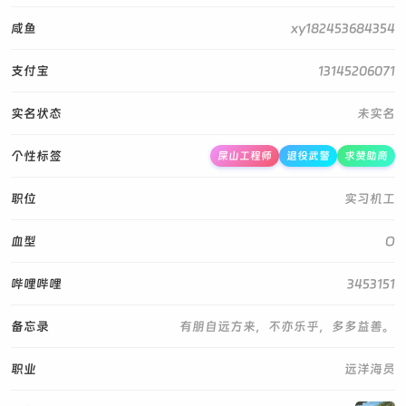
咸鱼
xy182453684354
支付宝
13145206071
实名状态
未实名
个性标签
屎山工程师
退役武警
求赞助商
职位
实习机工
血型
O
哔哩哔哩
3453151
备忘录
有朋自远方来，不亦乐乎，多多益善。
职业
远洋海员