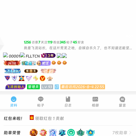
404
1256
访客
7
关注
119
粉丝
345
帖子
45
好友
我是飞流站长，在这片荒芜之地，自娱自乐久了，也不知道还能坚持走多远。
00001
FLLTCN
24118
飞流创始人
管理员
LV.93

最后访问2026-8-4 22:55





资料
帖子
日志
相册
留言
红包来啦！
领取红包 1 贡献
勋章荣誉
7枚勋章
