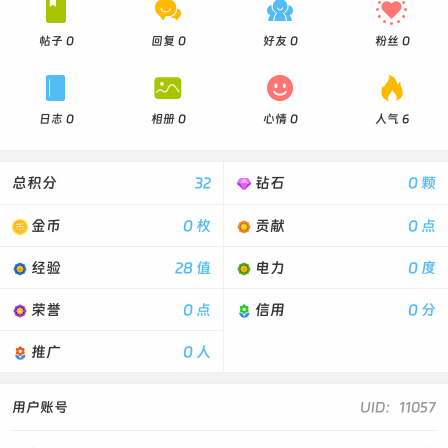




帖子 0
回复 0
好友 0
粉丝 0




日志 0
相册 0
心情 0
人气 6
总积分
32
钻石
0 颗
金币
0 枚
贡献
0 点
经验
28 值
电力
0 度
荣誉
0 点
信用
0 分
推广
0 人
用户账号
UID：11057