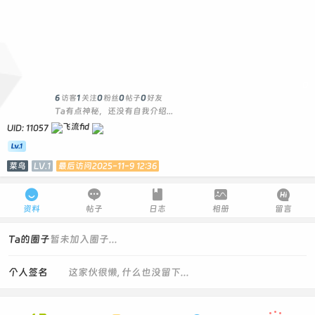
0
6
访客
1
关注
0
粉丝
0
帖子
0
好友
Ta有点神秘，还没有自我介绍...
UID: 11057
菜鸟
LV.1
最后访问2025-11-9 12:36





资料
帖子
日志
相册
留言
Ta的圈子
暂未加入圈子...
个人签名
这家伙很懒, 什么也没留下...