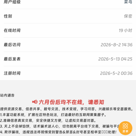
用户组级
菜鸟
性别
保密
在线时间
19 小时
最后访问
2026-8-2 14:36
最后发表
2026-5-13 04:25
注册时间
2026-5-2 00:36
站内通告
📢 六月份后均不在线，请悉知
提供资源交易、信息共享、靓号交流、技术变现、学习问答、兴趣娱乐等全面服务。
1.丰富功能系统，扩展社区特色玩法，打造最好的互联网聚集圈子。
2.准确信息真实交易，安全快捷又方便，让虚拟交易面对面。

3. 天上不会掉馅饼，话术骗术迷人心，切勿脱离平台线下交易，被骗与平台无关！
菜单
4. 欺诈骗钱，违规违法将视情受到警告&禁言&封号甚至检举至👮🏻‍♀️处理！