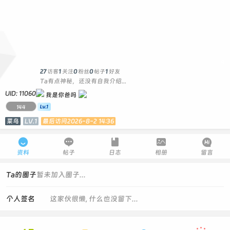
4
27
访客
1
关注
0
粉丝
0
帖子
1
好友
Ta有点神秘，还没有自我介绍...
UID: 11060
我是你爸吗
144
菜鸟
LV.1
最后访问2026-8-2 14:36





资料
帖子
日志
相册
留言
Ta的圈子
暂未加入圈子...
个人签名
这家伙很懒, 什么也没留下...