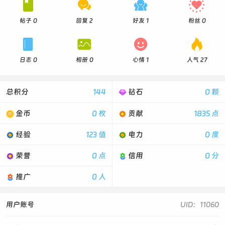




帖子 0
回复 2
好友 1
粉丝 0




日志 0
相册 0
心情 1
人气 27
总积分
144
钻石
0 颗
金币
0 枚
贡献
1835 点
经验
123 值
电力
0 度
荣誉
0 点
信用
0 分
推广
0 人
用户账号
UID：11060