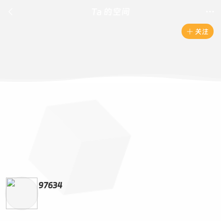

Ta 的空间

关注

97634