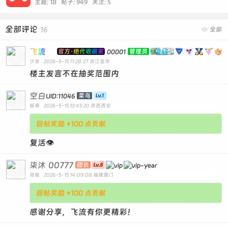
主题: 18 帖子: 949
关注:
5
全部评论
16

全部
飞流
官方·绝代收藏家
管理员
00001
沙发
2026-5-15 11:28:27
浙江金华
楼主发言不在抽奖范围内
空白
菜鸟
UID:11046
板凳
2026-5-15 13:45:20
陕西西安
回帖奖励 +100 点贡献
复活👁️
柒沐
00777
团长
地板
2026-5-15 14:09:08
福建厦门
回帖奖励 +100 点贡献
感谢分享，飞流有你更精彩！