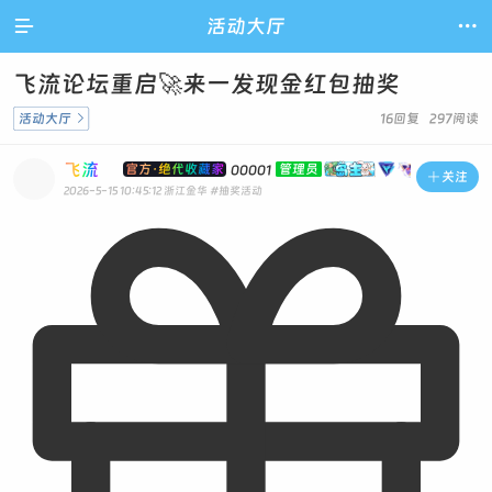

活动大厅

飞流论坛重启🚀来一发现金红包抽奖
活动大厅

16回复 297阅读
飞流
官方·绝代收藏家
管理员
00001

关注
2026-5-15 10:45:12
浙江金华
#抽奖活动