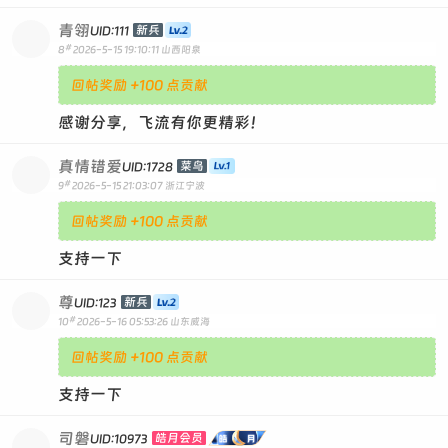
青翎
新兵
UID:111
#
8
2026-5-15 19:10:11
山西阳泉
回帖奖励 +100 点贡献
感谢分享，飞流有你更精彩！
真情错爱
菜鸟
UID:1728
#
9
2026-5-15 21:03:07
浙江宁波
回帖奖励 +100 点贡献
支持一下
尊
新兵
UID:123
#
10
2026-5-16 05:53:26
山东威海
回帖奖励 +100 点贡献
支持一下
司磐
皓月会员
UID:10973