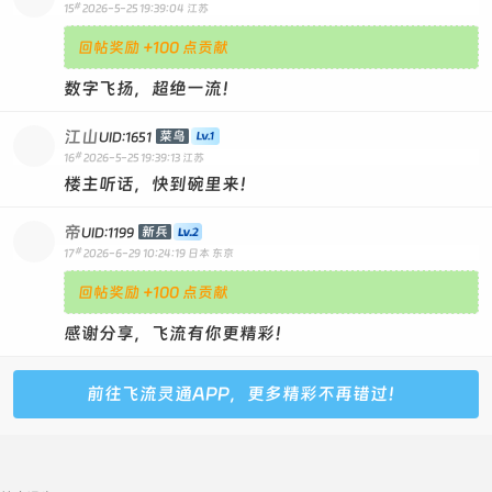
#
15
2026-5-25 19:39:04
江苏
回帖奖励 +100 点贡献
数字飞扬，超绝一流！
江山
菜鸟
UID:1651
#
16
2026-5-25 19:39:13
江苏
楼主听话，快到碗里来！
帝
新兵
UID:1199
#
17
2026-6-29 10:24:19
日本 东京
回帖奖励 +100 点贡献
感谢分享，飞流有你更精彩！
前往飞流灵通APP，更多精彩不再错过！