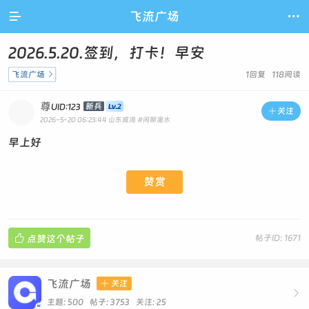

飞流广场

2026.5.20.签到，打卡！早安
飞流广场

1回复 118阅读
尊
新兵
UID:123

关注
2026-5-20 06:23:44
山东威海
#闲聊灌水
早上好
赞赏

点赞这个帖子
帖子ID: 1671
飞流广场

关注

主题: 500 帖子: 3753
关注:
25