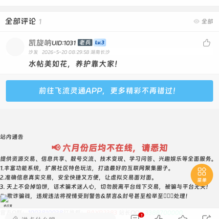
全部评论
1

全部
凯旋呐

老兵
UID:1031
沙发
2026-5-20 08:29:58
湖南长沙
水帖美如花，养护靠大家！
前往飞流灵通APP，更多精彩不再错过！
站内通告
📢 六月份后均不在线，请悉知
提供资源交易、信息共享、靓号交流、技术变现、学习问答、兴趣娱乐等全面服务。
1.丰富功能系统，扩展社区特色玩法，打造最好的互联网聚集圈子。

2.准确信息真实交易，安全快捷又方便，让虚拟交易面对面。
菜单
3. 天上不会掉馅饼，话术骗术迷人心，切勿脱离平台线下交易，被骗与平台无关！
4. 欺诈骗钱，违规违法将视情受到警告&禁言&封号甚至检举至👮🏻‍♀️处理！
求打赏
官方Q群：
1003810038
钉推群：
BAYR2383
站长QQ：
3388700000
1