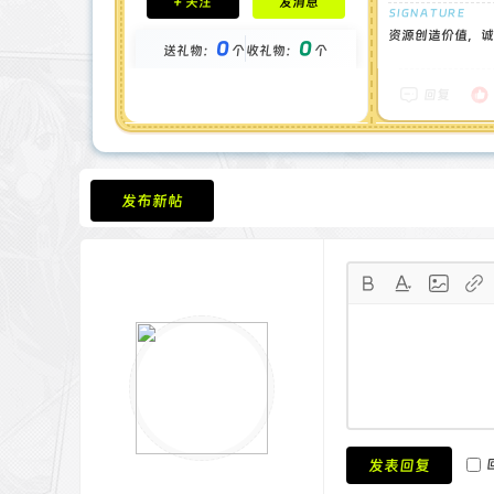
+ 关注
发消息
钻石 : 1 颗
贡献 : 14194 点
资源创造价值，诚
0
0
送礼物：
个
收礼物：
个
金币 : 0 枚
在线时间 : 1444 小时
注册时间 : 2024-11-30
回复
最后登录 : 2026-7-31
发布新帖
发表回复