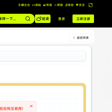
👮曝光台
📜淘帖
🧩导读
👛帮助
💰️钱包
💖关注
切
换

到
拍卖
登录
立即注册
宽
版
返回列表
×
松玩转互联网！