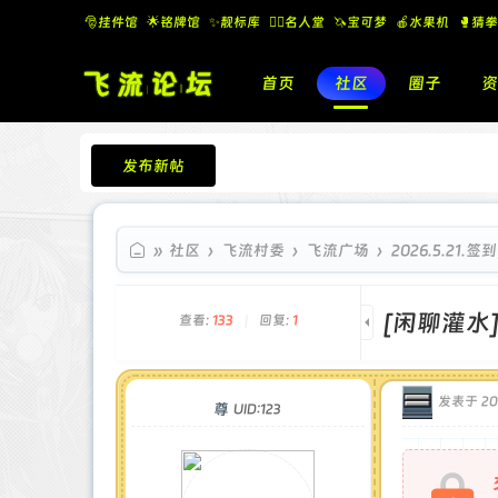
🎅挂件馆
🌟铭牌馆
✨️靓标库
🧚‍♂️名人堂
🦄宝可梦
🍎水果机
🥊猜拳
首页
社区
圈子
资
发布新帖
飞流论坛
»
社区
›
飞流村委
›
飞流广场
›
2026.5.21
[闲聊灌水
查看:
133
|
回复:
1
发表于 202
尊
UID:123