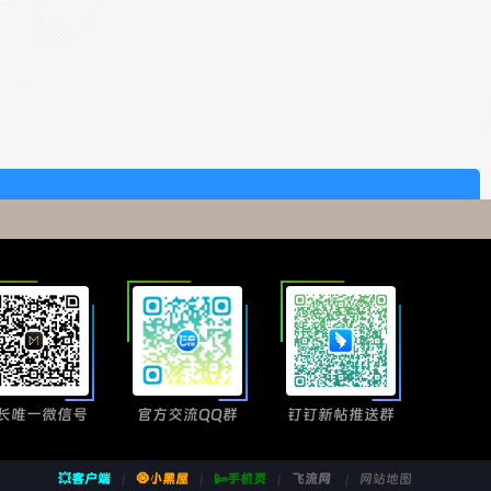
长唯一微信号
官方交流QQ群
钉钉新帖推送群
💥客户端
|
🧿小黑屋
|
📴手机页
|
飞流网
|
网站地图