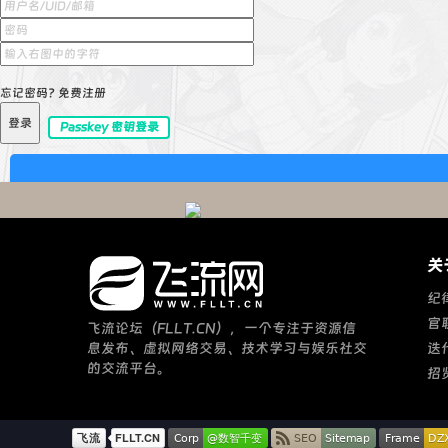
忘记密码?
免费注册
登录
Passkey 密钥登录
关
纪
官
飞流论坛（FLLT.CN），一个专注于资源信
息发布、虚拟网络交易、技术学习与娱乐社交
迭
的交流平台。
招