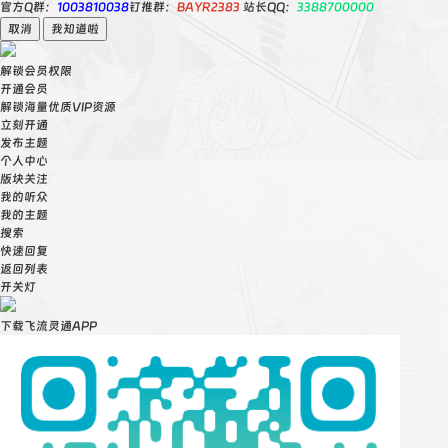
官方Q群：
1003810038
钉推群：
BAYR2383
站长QQ：
3388700000
取消
我知道啦
解锁会员权限
开通会员
解锁海量优质VIP资源
立刻开通
发布主题
个人中心
版块关注
我的听众
我的主题
搜索
快速回复
返回列表
开关灯
下载飞流灵通APP