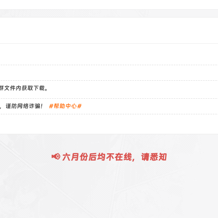
）群文件内获取下载。
，谨防网络诈骗！
#帮助中心#
📢 六月份后均不在线，请悉知