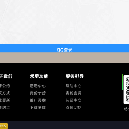
QQ登录
于我们
常用功能
服务引导
律公约
活动中心
帮助中心
联方式
竞价十榜
麦粉会员
代更新
推广奖励
认证中心
贤纳士
下载多端
点靓UID
站