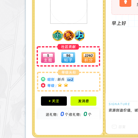
早上好
社区贡献
5
96
2240
等级头衔
组别 :
新兵
等级 :
积分成就
+ 关注
发消息
钻石 : 0 颗
贡献 : 656 点
资源创造价值，诚
0
0
送礼物：
个
收礼物：
个
金币 : 0 枚
在线时间 : 36 小时
注册时间 : 2024-11-30
回复
最后登录 : 2026-8-1