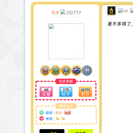
00777
柒沐
差不多得了
+1
社区贡献
68
1175
38755
等级头衔
组别 :
团长
等级 :
积分成就