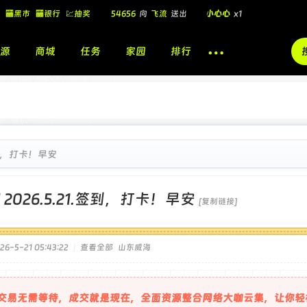
🏧黑市
🏧银行
💹抽奖
54656
向
飞流
送出
小心心
x1
飞流
向
北
送出
酷盖墨镜
x1
源
商城
任务
家园
排行
飞流
向
北
送出
酷盖墨镜
x1
🎁
飞流
向
北
送出
小心心
x1
.签到，打卡！早安
]
2026.5.21.签到，打卡！早安
[复制链接]
6-5-21 05:43:22
|
查看全部
山东威海
交易无需等待，成交就是现在，全面资源整合网络大咖云集，让你轻