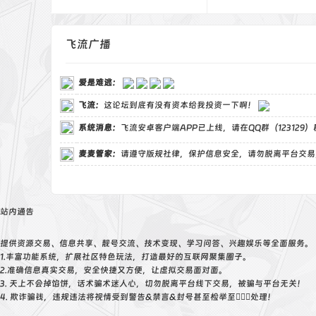
飞流广播
爱是难逃
：
飞流
：
这论坛到底有没有资本给我投资一下啊！
系统消息：
飞流安卓客户端APP已上线，请在QQ群（123129
麦麦管家
：
请遵守版规社律，保护信息安全，请勿脱离平台交易
站内通告
提供资源交易、信息共享、靓号交流、技术变现、学习问答、兴趣娱乐等全面服务。
1.丰富功能系统，扩展社区特色玩法，打造最好的互联网聚集圈子。
2.准确信息真实交易，安全快捷又方便，让虚拟交易面对面。
3. 天上不会掉馅饼，话术骗术迷人心，切勿脱离平台线下交易，被骗与平台无关！
4. 欺诈骗钱，违规违法将视情受到警告&禁言&封号甚至检举至👮🏻‍♀️处理！