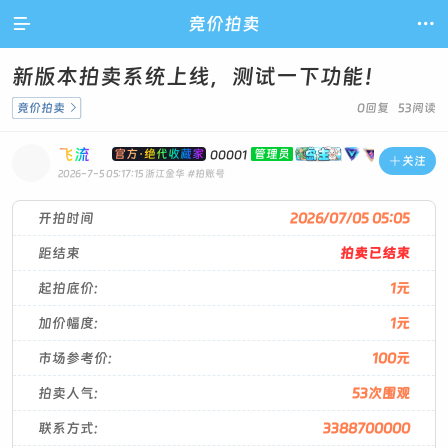

竞价拍卖

新版本拍卖系统上线，测试一下功能！
竞价拍卖

0回复 53阅读
飞流
官方·绝代收藏家
管理员
00001

关注
2026-7-5 05:17:15
浙江金华
#拍账号
开拍时间
2026/07/05 05:05
距结束
拍卖已结束
起拍底价:
1元
加价幅度:
1元
市场参考价:
100元
拍卖人气:
53次围观
联系方式:
3388700000