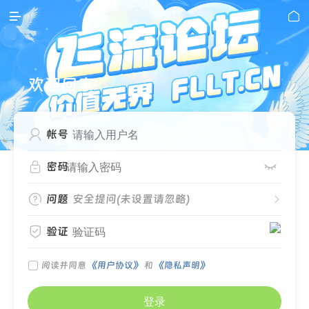


欢迎回家

帐号


密码

问题
安全提问(未设置请忽略)


验证

阅读并同意
《用户协议》
和
《隐私声明》
登录