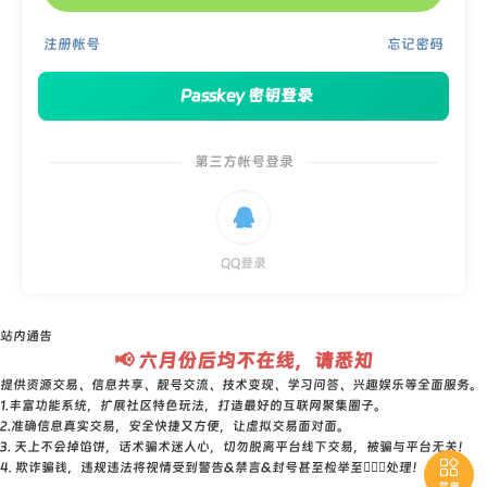
注册帐号
忘记密码
Passkey 密钥登录
第三方帐号登录

QQ登录
站内通告
📢 六月份后均不在线，请悉知
提供资源交易、信息共享、靓号交流、技术变现、学习问答、兴趣娱乐等全面服务。
1.丰富功能系统，扩展社区特色玩法，打造最好的互联网聚集圈子。
2.准确信息真实交易，安全快捷又方便，让虚拟交易面对面。
3. 天上不会掉馅饼，话术骗术迷人心，切勿脱离平台线下交易，被骗与平台无关！

4. 欺诈骗钱，违规违法将视情受到警告&禁言&封号甚至检举至👮🏻‍♀️处理！
菜单