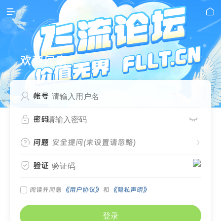


欢迎回家

帐号


密码

问题
安全提问(未设置请忽略)


验证

阅读并同意
《用户协议》
和
《隐私声明》
登录