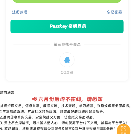
注册帐号
忘记密码
Passkey 密钥登录
第三方帐号登录

QQ登录
站内通告
📢 六月份后均不在线，请悉知
提供资源交易、信息共享、靓号交流、技术变现、学习问答、兴趣娱乐等全面服务。
1.丰富功能系统，扩展社区特色玩法，打造最好的互联网聚集圈子。
2.准确信息真实交易，安全快捷又方便，让虚拟交易面对面。
3. 天上不会掉馅饼，话术骗术迷人心，切勿脱离平台线下交易，被骗与平台无关！

4. 欺诈骗钱，违规违法将视情受到警告&禁言&封号甚至检举至👮🏻‍♀️处理！
菜单