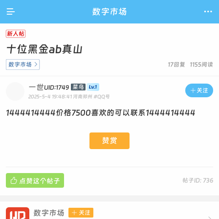

数字市场

新人帖
十位黑金ab真山
数字市场

17回复 1155阅读
一世
菜鸟
UID:1749

关注
2025-5-4 19:48:41
河南郑州
#QQ号
1444414444价格7500喜欢的可以联系1444414444
赞赏

点赞这个帖子
帖子ID: 736
数字市场

关注