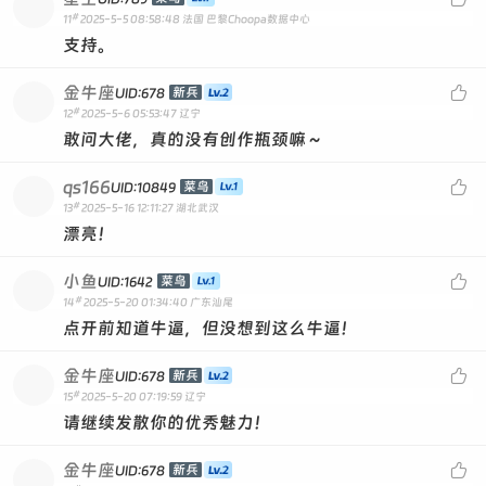
#
11
2025-5-5 08:58:48
法国 巴黎Choopa数据中心
支持。
金牛座

新兵
UID:678
#
12
2025-5-6 05:53:47
辽宁
敢问大佬，真的没有创作瓶颈嘛～
qs166

菜鸟
UID:10849
#
13
2025-5-16 12:11:27
湖北武汉
漂亮！
小鱼

菜鸟
UID:1642
#
14
2025-5-20 01:34:40
广东汕尾
点开前知道牛逼，但没想到这么牛逼！
金牛座

新兵
UID:678
#
15
2025-5-20 07:19:59
辽宁
请继续发散你的优秀魅力！
金牛座

新兵
UID:678