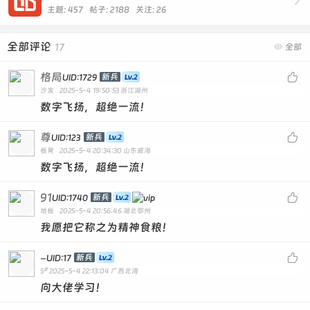

主题: 457 帖子: 2188
关注:
26
全部评论
17

全部
格局

新兵
UID:1729
沙发
2025-5-4 19:50:53
浙江湖州
数字飞扬，超绝一流！
尊

新兵
UID:123
板凳
2025-5-4 20:34:30
山东威海
数字飞扬，超绝一流！
91

新兵
UID:1740
地板
2025-5-4 20:56:46
湖北鄂州
我愿把它称之为精神食粮！
-

新兵
UID:17
#
5
2025-5-4 22:13:04
广西北海
向大佬学习！