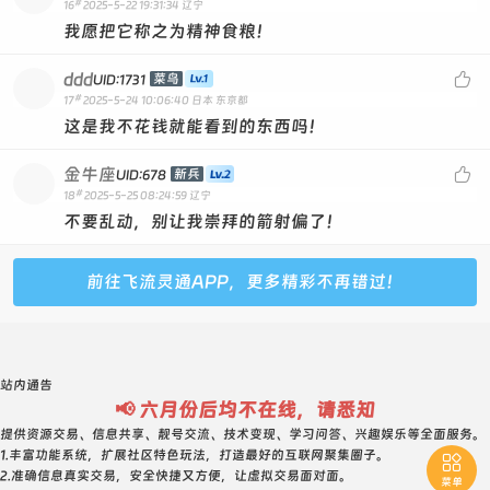
#
16
2025-5-22 19:31:34
辽宁
我愿把它称之为精神食粮！
ddd

菜鸟
UID:1731
#
17
2025-5-24 10:06:40
日本 东京都
这是我不花钱就能看到的东西吗！
金牛座

新兵
UID:678
#
18
2025-5-25 08:24:59
辽宁
不要乱动，别让我崇拜的箭射偏了！
前往飞流灵通APP，更多精彩不再错过！
站内通告
📢 六月份后均不在线，请悉知
提供资源交易、信息共享、靓号交流、技术变现、学习问答、兴趣娱乐等全面服务。
1.丰富功能系统，扩展社区特色玩法，打造最好的互联网聚集圈子。

2.准确信息真实交易，安全快捷又方便，让虚拟交易面对面。
菜单