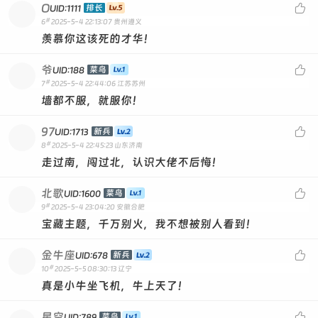
O

排长
UID:1111
#
6
2025-5-4 22:13:07
贵州遵义
羡慕你这该死的才华！
爷

菜鸟
UID:188
#
7
2025-5-4 22:44:06
江苏苏州
墙都不服，就服你！
97

新兵
UID:1713
#
8
2025-5-4 22:45:23
山东济南
走过南，闯过北，认识大佬不后悔！
北歌

菜鸟
UID:1600
#
9
2025-5-4 23:04:20
安徽合肥
宝藏主题，千万别火，我不想被别人看到！
金牛座

新兵
UID:678
#
10
2025-5-5 08:30:13
辽宁
真是小牛坐飞机，牛上天了！
星空

菜鸟
UID:789