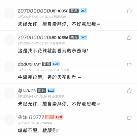
2070000000

菜鸟
UID:10856
#
22
2025-5-24 08:20:06
福建泉州
未经允许，擅自崇拜你，不好意思啦～
2070000000

菜鸟
UID:10856
#
23
2025-5-24 08:20:13
福建泉州
这是我不花钱就能看到的东西吗！
ddd

菜鸟
UID:1731
#
24
2025-5-24 10:06:54
日本 东京都
牛逼克拉斯，秀的天花乱坠 ~
尊

新兵
UID:123
#
25
2025-5-24 19:24:59
山东济宁
未经允许，擅自崇拜你，不好意思啦～
柒沐
00777

团长
#
26
2025-5-24 22:14:04
墙都不服，就服你！