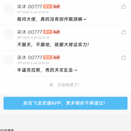
柒沐
00777

团长
#
27
2025-5-24 22:14:12
敢问大佬，真的没有创作瓶颈嘛～
柒沐
00777

团长
#
28
2025-5-24 22:14:18
不服天，不服地，就服大佬这实力！
柒沐
00777

团长
#
29
2025-5-24 22:14:24
牛逼克拉斯，秀的天花乱坠 ~
亲，已经到底了！
前往飞流灵通APP，更多精彩不再错过！
站内通告