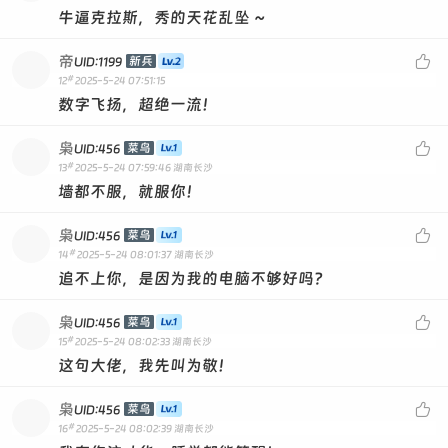
牛逼克拉斯，秀的天花乱坠 ~
帝

新兵
UID:1199
#
12
2025-5-24 07:51:15
数字飞扬，超绝一流！
枭

菜鸟
UID:456
#
13
2025-5-24 07:59:46
湖南长沙
墙都不服，就服你！
枭

菜鸟
UID:456
#
14
2025-5-24 08:01:37
湖南长沙
追不上你，是因为我的电脑不够好吗？
枭

菜鸟
UID:456
#
15
2025-5-24 08:02:33
湖南长沙
这句大佬，我先叫为敬！
枭

菜鸟
UID:456
#
16
2025-5-24 08:02:39
湖南长沙