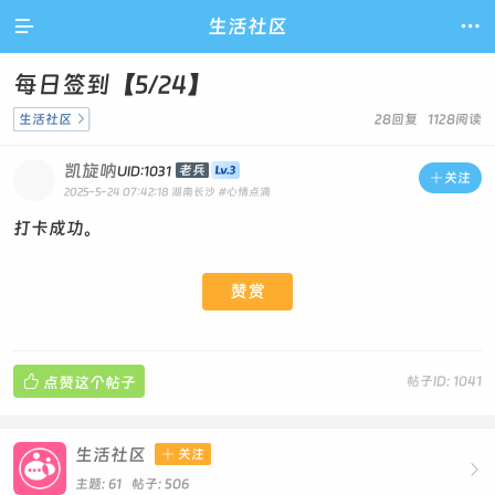

生活社区

每日签到【5/24】
生活社区

28回复 1128阅读
凯旋呐
老兵
UID:1031

关注
2025-5-24 07:42:18
湖南长沙
#心情点滴
打卡成功。
赞赏

点赞这个帖子
帖子ID: 1041
生活社区

关注

主题: 61 帖子: 506