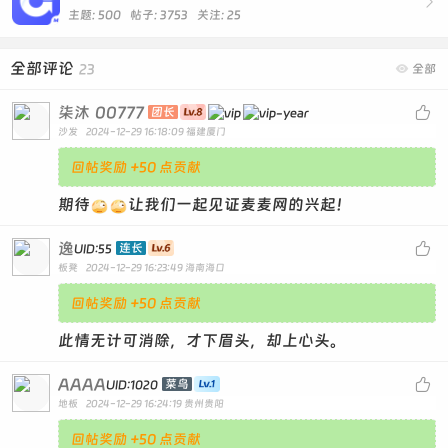

主题: 500 帖子: 3753
关注:
25
全部评论
23

全部
柒沐
00777

团长
沙发
2024-12-29 16:18:09
福建厦门
回帖奖励 +50 点贡献
期待
让我们一起见证麦麦网的兴起！
逸

连长
UID:55
板凳
2024-12-29 16:23:49
海南海口
回帖奖励 +50 点贡献
此情无计可消除，才下眉头，却上心头。
AAAA

菜鸟
UID:1020
地板
2024-12-29 16:24:19
贵州贵阳
回帖奖励 +50 点贡献