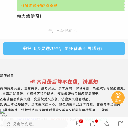
回帖奖励 +50 点贡献
向大佬学习！
亲，已经到底了！
前往飞流灵通APP，更多精彩不再错过！
站内通告
📢 六月份后均不在线，请悉知
提供资源交易、信息共享、靓号交流、技术变现、学习问答、兴趣娱乐等全面服务。
1.丰富功能系统，扩展社区特色玩法，打造最好的互联网聚集圈子。

2.准确信息真实交易，安全快捷又方便，让虚拟交易面对面。
菜单
3. 天上不会掉馅饼，话术骗术迷人心，切勿脱离平台线下交易，被骗与平台无关！
4. 欺诈骗钱，违规违法将视情受到警告&禁言&封号甚至检举至👮🏻‍♀️处理！
求打赏
官方Q群：
1003810038
钉推群：
BAYR2383
站长QQ：
3388700000
23
1





说点什么吧...
取消