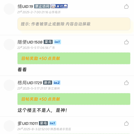
情

禁止访问
UID:19
#
21
2025-2-7 00:21:16
山东临沂
提示:
作者被禁止或删除 内容自动屏蔽
随便

菜鸟
UID:1508
#
22
2025-5-5 17:06:56
广东
回帖奖励 +50 点贡献
看看
格局

新兵
UID:1729
#
23
2025-5-5 17:21:57
浙江湖州
回帖奖励 +50 点贡献
这个楼主不是人，是神！
爹

菜鸟
UID:11011
#
24
2025-8-3 22:52:00
陕西杨凌示范区