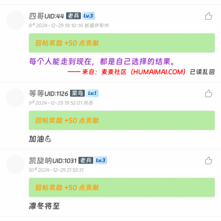
四哥

老兵
UID:44
#
8
2024-12-29 19:10:14
新疆伊犁州
回帖奖励 +50 点贡献
每个人能走到现在，都是自己选择的结果。
—— 来自：麦麦社区（HUMAIMAI.COM）
已读乱回
等等

菜鸟
UID:1126
#
9
2024-12-29 19:52:01
陕西
回帖奖励 +50 点贡献
加油💪
凯旋呐

老兵
UID:1031
#
10
2024-12-29 21:53:31
回帖奖励 +50 点贡献
凛冬将至