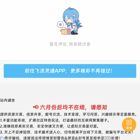
1555555-0121
1555555-0221
1555555-0304
1555555-0306
1555555-0331
暂无评论, 快来抢沙发
1555555-0407
1555555-0408
1555555-0418
前往飞流灵通APP，更多精彩不再错过！
1555555-0419
1555555-0427
1555555-0524
站内通告
📢 六月份后均不在线，请悉知
1555555-0624
提供资源交易、信息共享、靓号交流、技术变现、学习问答、兴趣娱乐等全面服务。
1555555-0702
1.丰富功能系统，扩展社区特色玩法，打造最好的互联网聚集圈子。

2.准确信息真实交易，安全快捷又方便，让虚拟交易面对面。
1555555-0804
菜单
3. 天上不会掉馅饼，话术骗术迷人心，切勿脱离平台线下交易，被骗与平台无关！
1555555-0819
4. 欺诈骗钱，违规违法将视情受到警告&禁言&封号甚至检举至👮🏻‍♀️处理！