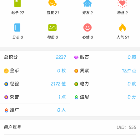




帖子 27
回复 21
好友 2
粉丝 2




日志 0
相册 0
心情 0
人气 51
总积分
2237
钻石
0 颗
金币
0 枚
贡献
1221 点
经验
2172 值
电力
0 度
荣誉
1 点
信用
0 分
推广
0 人
用户账号
UID：555