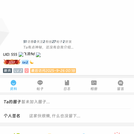
0
51
访客
0
关注
2
粉丝
27
帖子
2
好友
Ta有点神秘，还没有自我介绍...
UID: 555
2237
新兵
LV.2

最后访问2025-9-26 00:18





资料
帖子
日志
相册
留言
Ta的圈子
暂未加入圈子...
个人签名
这家伙很懒, 什么也没留下...