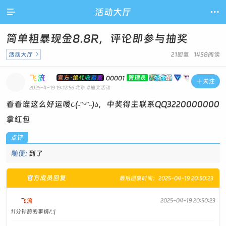

活动大厅

简单粗暴现金8.8R，评论即参与抽奖
活动大厅

21回复 1458阅读
飞流
官方·绝代收藏家
管理员
00001

关注
2025-4-19 19:12:56
北京
#抽奖活动
看看谁这么好运喽૮(˶ᵔᵕᵔ˶)ა，中奖得主联系QQ3220000000
拿红包
点评
随便:
到了
官方成员回复
最后回复时间：2025-04-19 20:50:23
飞流
2025-04-19 20:50:23
11分钟前的事情/::|