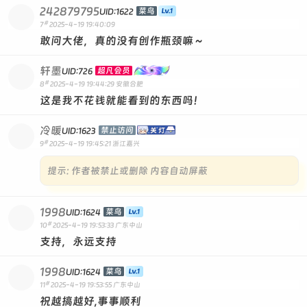
242879795
菜鸟
UID:1622
#
7
2025-4-19 19:40:09
敢问大佬，真的没有创作瓶颈嘛～
轩墨
超凡会员
UID:726
#
8
2025-4-19 19:44:29
安徽合肥
这是我不花钱就能看到的东西吗！
冷暖
禁止访问
UID:1623
#
9
2025-4-19 19:45:21
浙江嘉兴
提示:
作者被禁止或删除 内容自动屏蔽
1998
菜鸟
UID:1624
#
10
2025-4-19 19:53:33
广东中山
支持，永远支持
1998
菜鸟
UID:1624
#
11
2025-4-19 19:53:55
广东中山
祝越搞越好,事事顺利