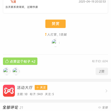
飞流
2025-04-19 20:02:53
当天联系我领奖，过期作废
赞赏
1
人打赏 , 1贡献

点赞这个帖子
+2
帖子ID: 604
2
赞
活动大厅

关注

主题: 18 帖子: 949
关注:
5
全部评论
21

全部