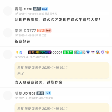
青翎
新兵
UID:111
#
12
2025-4-19 19:54:35
山西吕梁孝义
我现在很懊恼，这么久才发现你这么牛逼的大佬！
柒沐
00777
团长
#
13
2025-4-19 19:57:15
江苏
祝我好运
飞流
官方·绝代收藏家
管理员
00001
#
14
2025-4-19 20:02:53
北京
回复
随便 发表于 2025-4-19 19:14
来了
当天联系我领奖，过期作废
随便
菜鸟
UID:1508
#
15
2025-4-19 20:10:48
广东深圳
回复
随便 发表于 2025-4-19 19:14