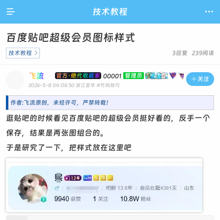

技术教程

百度贴吧超级会员图标样式
技术教程

3回复 239阅读
飞流
官方·绝代收藏家
管理员
00001

关注
2026-5-8 04:06:50
浙江金华
#代码技巧
作者:飞流原创，未经许可，严禁转载！
逛贴吧的时候看见百度贴吧的超级会员挺好看的，反手一个
保存，结果是两张图组合的。
于是研究了一下，把样式放在这里吧