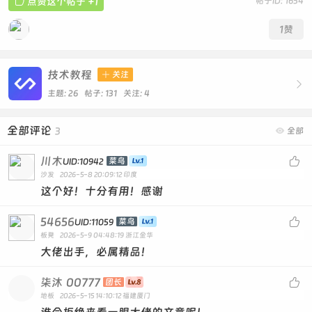

点赞这个帖子
+1
帖子ID: 1654
<style>
/* 提示框基础 */
1
赞
.tooltip {
display: inline-block;
vertical-align: middle;
技术教程

关注
}

.tooltip__reference:focus:hover,
主题: 26 帖子: 131
关注:
4
.tooltip__reference:focus:not(.focusing) {
outline: 0;
全部评论
3

全部
}
川木

菜鸟
UID:10942
/* 提示气泡 */
沙发
2026-5-8 20:09:12
印度
.tooltip__popper {
这个好！十分有用！感谢
position: absolute;
border-radius: 4px;
54656

菜鸟
UID:11059
padding: 4px 6px;
板凳
2026-5-9 04:48:19
浙江金华
z-index: 9999;
大佬出手，必属精品！
font-size: 12px;
line-height: 1.2;
柒沐
00777

color: #fff;
团长
地板
2026-5-15 14:10:12
福建厦门
background: #303133;
word-wrap: break-word;