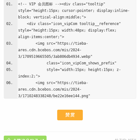
<!-- VIP 会员图标 --><div class="tooltip"
style="height:15px; cursor:pointer; display:inline-
block; vertical-align:middle;">
<div class="icon_vipCom tooltip__reference"
style="height:15px; width:48px; display:flex;
align-items:center;">
<img src="https://tieba-
ares.cdn.bcebos.com/mis/2024-
3/1709519665505/3ab806db4934.webp"
class="icon_vipCom_shows_prefix"
style="width:15px; height:15px; z-
index:2;">
<img src="https://tieba-
ares.cdn.bcebos.com/mis/2024-
3/1710248338248/be22e16ee144.png"
class="icon_vipCom_shows"
style="width:41px; height:15px;
赞赏
margin-left:-8px; z-index:1;">
</div>
</div>