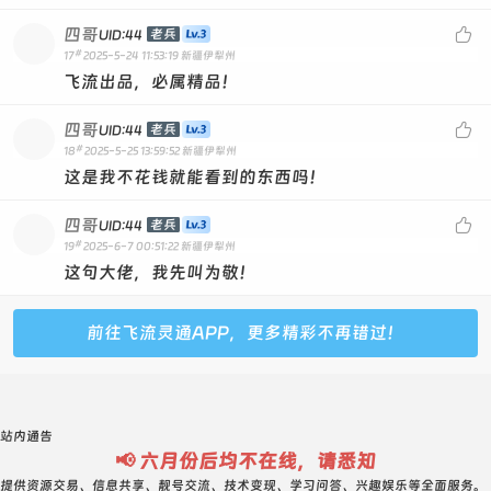
四哥

老兵
UID:44
#
17
2025-5-24 11:53:19
新疆伊犁州
飞流出品，必属精品！
四哥

老兵
UID:44
#
18
2025-5-25 13:59:52
新疆伊犁州
这是我不花钱就能看到的东西吗！
四哥

老兵
UID:44
#
19
2025-6-7 00:51:22
新疆伊犁州
这句大佬，我先叫为敬！
前往飞流灵通APP，更多精彩不再错过！
站内通告
📢 六月份后均不在线，请悉知
提供资源交易、信息共享、靓号交流、技术变现、学习问答、兴趣娱乐等全面服务。