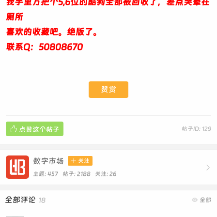
我手里万把个5,6位的酷狗全部被回收了，差点哭晕在
厕所
喜欢的收藏吧。绝版了。
联系Q：50808670
赞赏

点赞这个帖子
帖子ID: 129
数字市场

关注

主题: 457 帖子: 2188
关注:
26
全部评论
18

全部