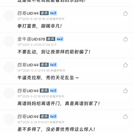
这是我不花钱就能看到的东西吗！
四哥

老兵
UID:44
#
12
2025-5-20 19:18:22
新疆伊犁州
拳打富贵，脚踢非凡！
金牛座

新兵
UID:678
#
13
2025-5-21 09:27:08
辽宁
不要乱动，别让我崇拜的箭射偏了！
四哥

老兵
UID:44
#
14
2025-5-21 12:44:54
新疆伊犁州
牛逼克拉斯，秀的天花乱坠 ~
四哥

老兵
UID:44
#
15
2025-5-22 18:49:31
新疆伊犁州
离谱妈妈给离谱开门，真是离谱到家了！
四哥

老兵
UID:44
#
16
2025-5-23 11:41:07
新疆伊犁州
差不多得了，没必要优秀得这么惊人！