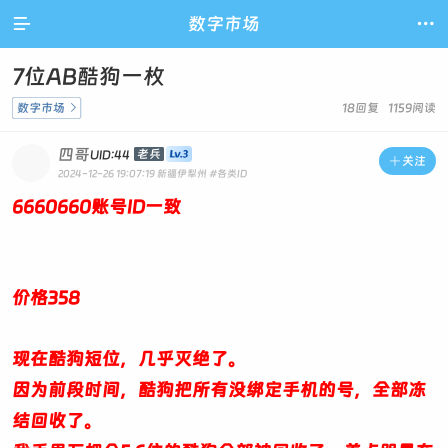

数字市场

7位AB酷狗一枚
数字市场

18回复 1159阅读
四哥
老兵
UID:44

关注
2024-12-26 19:07:19
新疆伊犁州
#各类ID
6660660账号ID一致
价格358
现在酷狗短位，几乎灭绝了。
因为前段时间，酷狗把所有没绑定手机的号，全部冻
结回收了。