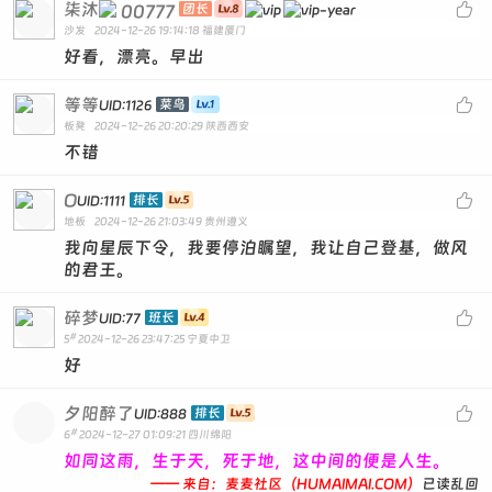
柒沐

00777
团长
沙发
2024-12-26 19:14:18
福建厦门
好看，漂亮。早出
等等

菜鸟
UID:1126
板凳
2024-12-26 20:20:29
陕西西安
不错
O

排长
UID:1111
地板
2024-12-26 21:03:49
贵州遵义
我向星辰下令，我要停泊瞩望，我让自己登基，做风
的君王。
碎梦

班长
UID:77
#
5
2024-12-26 23:47:25
宁夏中卫
好
夕阳醉了

排长
UID:888
#
6
2024-12-27 01:09:21
四川绵阳
如同这雨，生于天，死于地，这中间的便是人生。
—— 来自：麦麦社区（HUMAIMAI.COM）
已读乱回