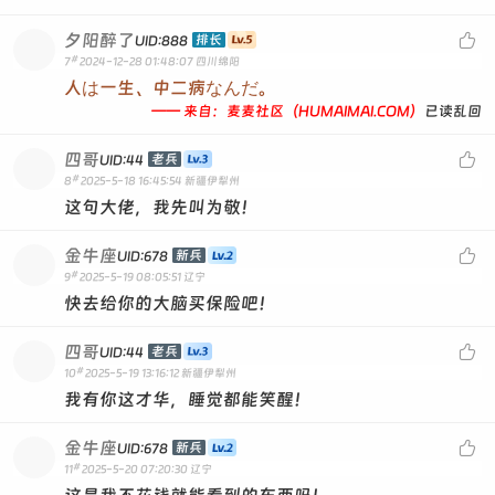
夕阳醉了

排长
UID:888
#
7
2024-12-28 01:48:07
四川绵阳
人は一生、中二病なんだ。
—— 来自：麦麦社区（HUMAIMAI.COM）
已读乱回
四哥

老兵
UID:44
#
8
2025-5-18 16:45:54
新疆伊犁州
这句大佬，我先叫为敬！
金牛座

新兵
UID:678
#
9
2025-5-19 08:05:51
辽宁
快去给你的大脑买保险吧！
四哥

老兵
UID:44
#
10
2025-5-19 13:16:12
新疆伊犁州
我有你这才华，睡觉都能笑醒！
金牛座

新兵
UID:678
#
11
2025-5-20 07:20:30
辽宁