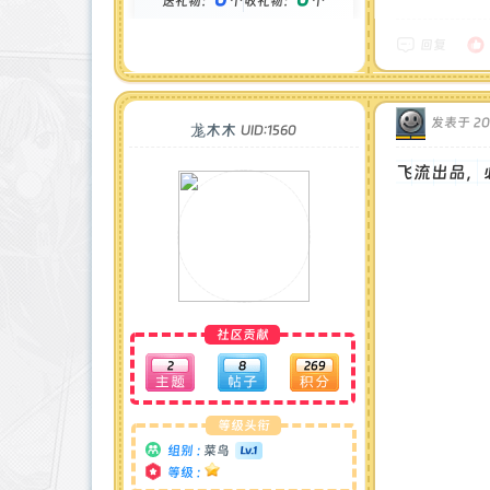
送礼物：
个
收礼物：
个
金币 : 0 枚
在线时间 : 87 小时
注册时间 : 2025-4-4
回复
最后登录 : 2026-8-9
发表于 202
尨木木
UID:1560
飞流出品，
社区贡献
2
8
269
等级头衔
组别 :
菜鸟
等级 :