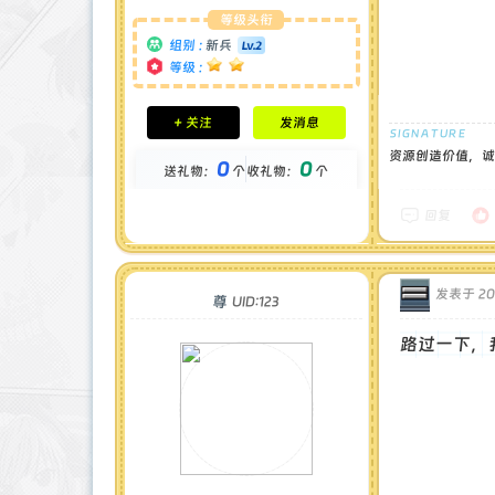
等级头衔
组别 :
新兵
等级 :
积分成就
+ 关注
发消息
钻石 : 0 颗
贡献 : 558 点
资源创造价值，诚
0
0
送礼物：
个
收礼物：
个
金币 : 0 枚
在线时间 : 87 小时
注册时间 : 2025-4-4
回复
最后登录 : 2026-8-9
发表于 202
尊
UID:123
路过一下，