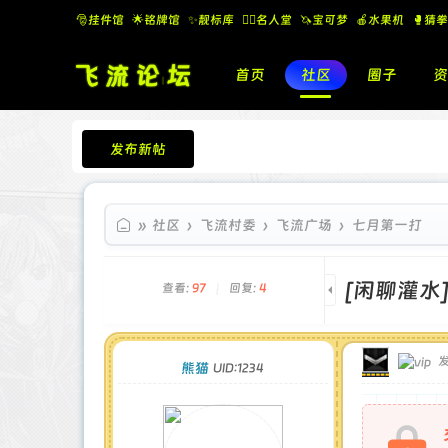
🎅挂件馆
🌟铭牌馆
✨️靓标库
🧚‍♂️名人堂
🦄宝可梦
🍎水果机
🥊猜拳
首页
社区
圈子
资
发布新帖
飞流论坛
»
社区
›
飞流村委
›
飞流广场
›
七月第一打
[闲聊灌水
查看:
97
|
回复:
4
发
熊猫
UID:1234