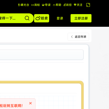
👮曝光台
📜淘帖
🧩导读
👛帮助
💰️钱包
💖关注
切
换

到
拍卖
登录
立即注册
宽
版
返回列表
×
松玩转互联网！