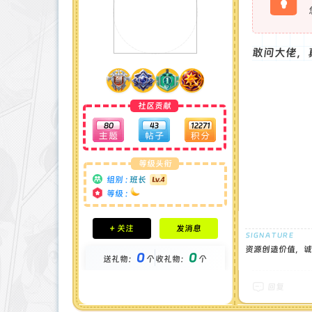
敢问大佬，
社区贡献
80
43
12271
等级头衔
组别 :
班长
等级 :
积分成就
+ 关注
发消息
钻石 : 1 颗
贡献 : 21827 点
资源创造价值，诚
0
0
送礼物：
个
收礼物：
个
金币 : 0 枚
在线时间 : 51 小时
注册时间 : 2025-1-1
回复
最后登录 : 2026-7-7