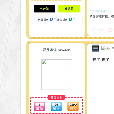
积分成就
+ 关注
发消息
钻石 : 0 颗
贡献 : 1080 点
资源创造价值，诚
0
0
送礼物：
个
收礼物：
个
金币 : 0 枚
在线时间 : 3 小时
注册时间 : 2025-3-21
回复
最后登录 : 2026-7-5
发
爱是难逃
UID:1605
来了 来了
社区贡献
8
24
2290