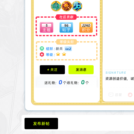
社区贡献
5
96
2240
等级头衔
组别 :
新兵
等级 :
积分成就
+ 关注
发消息
钻石 : 0 颗
贡献 : 656 点
资源创造价值，诚
0
0
送礼物：
个
收礼物：
个
金币 : 0 枚
在线时间 : 36 小时
注册时间 : 2024-11-30
回复
最后登录 : 2026-8-1
发布新帖