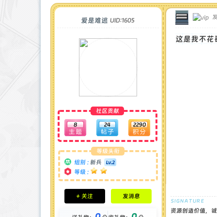
发
爱是难逃
UID:1605
这是我不花
社区贡献
8
24
2290
等级头衔
组别 :
新兵
等级 :
积分成就
+ 关注
发消息
钻石 : 0 颗
贡献 : 558 点
资源创造价值，诚
0
0