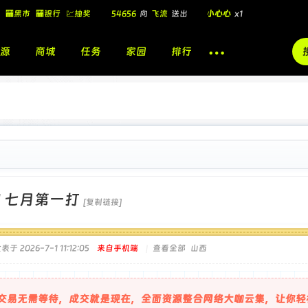
54656
向
飞流
送出
小心心
x1
🏧黑市
🏧银行
💹抽奖
飞流
向
北
送出
酷盖墨镜
x1
源
商城
任务
家园
排行
飞流
向
北
送出
酷盖墨镜
x1
🎁
飞流
向
北
送出
小心心
x1
]
七月第一打
[复制链接]
表于 2026-7-1 11:12:05
来自手机端
|
查看全部
山西
交易无需等待，成交就是现在，全面资源整合网络大咖云集，让你轻