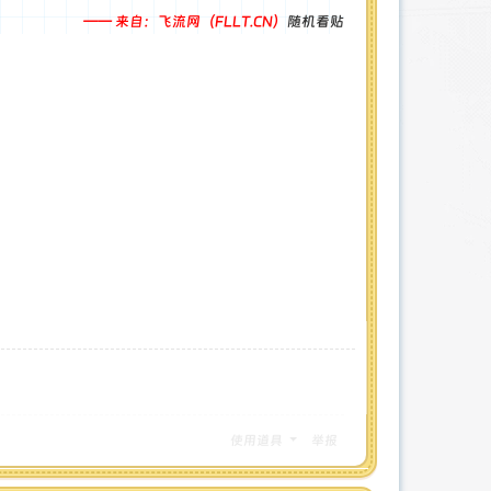
—— 来自：飞流网（FLLT.CN）
随机看贴
使用道具
举报