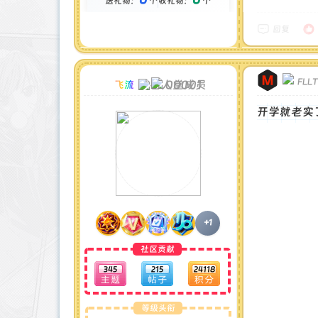
送礼物：
个
收礼物：
个
金币 : 0 枚
在线时间 : 1444 小时
注册时间 : 2024-11-30
回复
最后登录 : 2026-7-31
FLL
00001
飞流
开学就老实
+1
社区贡献
345
215
24118
等级头衔