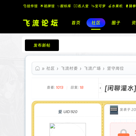
🎅挂件馆
🌟铭牌馆
✨️靓标库
🧚‍♂️名人堂
🦄宝可梦
🍎水果机
🥊猜拳
首页
社区
圈子
资
发布新帖
飞流论坛
»
社区
›
飞流村委
›
飞流广场
›
坚守岗位
[闲聊灌水
查看:
1013
|
回复:
18
发表于 202
爱
UID:920