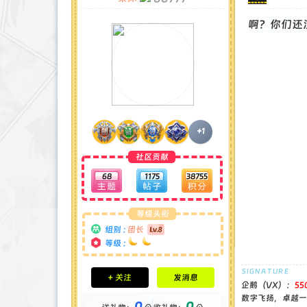
啊？你们还
+1
社区贡献
68
1175
38755
等级头衔
组别 :
团长
等级 :
积分成就
+ 关注
发消息
钻石 : 1 颗
企鹅（VX）：
55
贡献 : 14194 点
数字飞扬，卓越一流
0
0