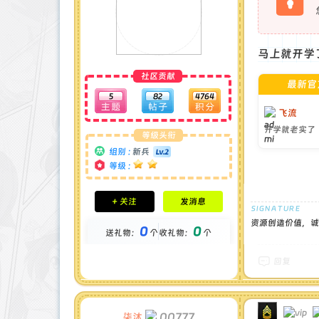
马上就开学了
社区贡献
最新官
5
82
4764
飞流
开学就老实了
等级头衔
组别 :
新兵
等级 :
积分成就
+ 关注
发消息
钻石 : 0 颗
贡献 : 1855 点
资源创造价值，诚
0
0
送礼物：
个
收礼物：
个
金币 : 0 枚
在线时间 : 22 小时
注册时间 : 2024-11-30
回复
最后登录 : 2025-7-5
00777
柒沐