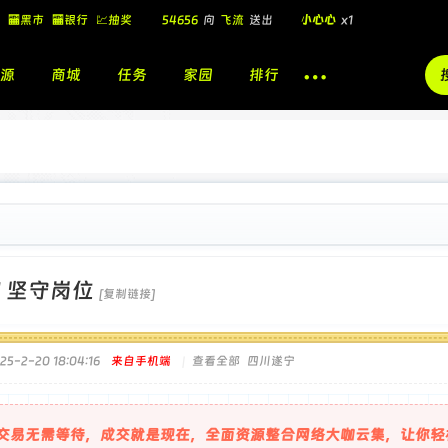
54656
向
飞流
送出
小心心
x1
🏧黑市
🏧银行
💹抽奖
飞流
向
北
送出
酷盖墨镜
x1
飞流
向
北
送出
酷盖墨镜
x1
源
商城
任务
家园
排行
🎁
飞流
向
北
送出
小心心
x1
]
坚守岗位
[复制链接]
5-2-20 18:04:16
来自手机端
|
查看全部
四川遂宁
交易无需等待，成交就是现在，全面资源整合网络大咖云集，让你轻