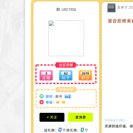
发表于 202
秋
UID:1106
谁会拒绝来
社区贡献
5
62
2619
等级头衔
组别 :
新兵
等级 :
积分成就
+ 关注
发消息
钻石 : 0 颗
贡献 : 1478 点
资源创造价值，诚
0
0
送礼物：
个
收礼物：
个
金币 : 0 枚