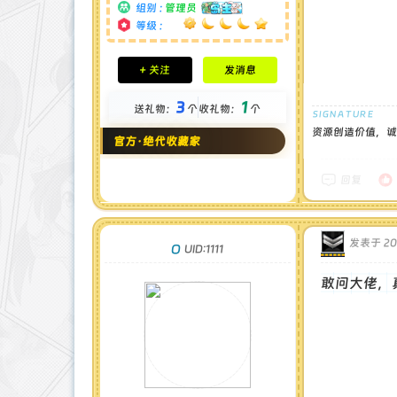
组别 :
管理员
等级 :
积分成就
+ 关注
发消息
钻石 : 185 颗
贡献 : 14106 点
3
1
送礼物：
个
收礼物：
个
金币 : 4 枚
在线时间 : 1951 小时
资源创造价值，诚
官方·绝代收藏家
注册时间 : 2024-11-22
最后登录 : 2026-8-4
回复
发表于 202
O
UID:1111
敢问大佬，