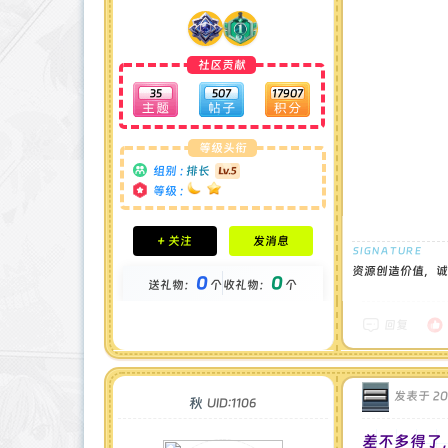
社区贡献
35
507
17907
等级头衔
组别 :
排长
等级 :
积分成就
+ 关注
发消息
钻石 : 1 颗
贡献 : 4426 点
资源创造价值，诚
0
0
送礼物：
个
收礼物：
个
金币 : 0 枚
在线时间 : 87 小时
注册时间 : 2024-12-22
回复
最后登录 : 2026-7-24
发表于 2025
秋
UID:1106
差不多得了