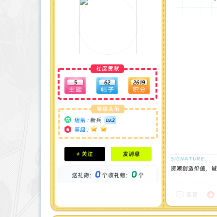
社区贡献
5
62
2619
等级头衔
组别 :
新兵
等级 :
积分成就
+ 关注
发消息
钻石 : 0 颗
贡献 : 1478 点
资源创造价值，诚
0
0
送礼物：
个
收礼物：
个
金币 : 0 枚
在线时间 : 19 小时
注册时间 : 2024-12-22
回复
最后登录 : 2025-12-6