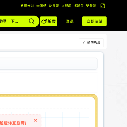
👮曝光台
📜淘帖
🧩导读
👛帮助
💰️钱包
💖关注
切
换

到
拍卖
登录
立即注册
宽
版
返回列表
×
松玩转互联网！