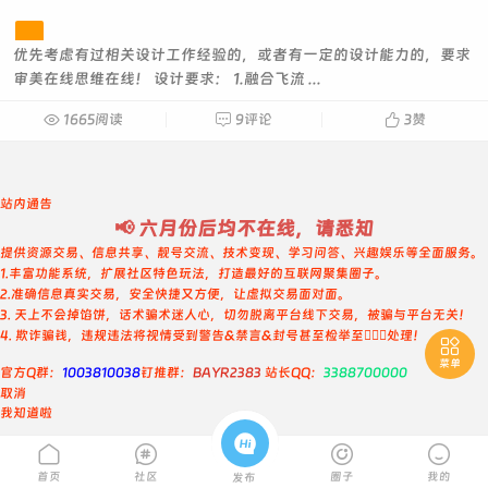
1558浏览
/
0
人报名
/
0
人中标
/
还要
10
人
2025-03-16 02:58:08
分期
1钻石
工作中
预算
优先考虑有过相关设计工作经验的，或者有一定的设计能力的，要求
审美在线思维在线！ 设计要求： 1.融合飞流 ...

1665阅读

9评论

3
赞
站内通告
📢 六月份后均不在线，请悉知
提供资源交易、信息共享、靓号交流、技术变现、学习问答、兴趣娱乐等全面服务。
1.丰富功能系统，扩展社区特色玩法，打造最好的互联网聚集圈子。
2.准确信息真实交易，安全快捷又方便，让虚拟交易面对面。
3. 天上不会掉馅饼，话术骗术迷人心，切勿脱离平台线下交易，被骗与平台无关！
4. 欺诈骗钱，违规违法将视情受到警告&禁言&封号甚至检举至👮🏻‍♀️处理！

菜单
官方Q群：
1003810038
钉推群：
BAYR2383
站长QQ：
3388700000
取消
我知道啦





首页
社区
圈子
我的
发布