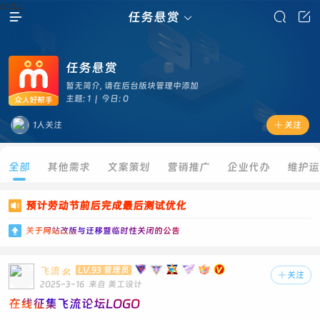
NULL

任务悬赏



任务悬赏
暂无简介, 请在后台版块管理中添加
主题: 1 | 今日: 0
1人关注

关注
全部
其他需求
文案策划
营销推广
企业代办
维护运
预计劳动节前后完成最后测试优化


关于网站改版与迁移暨临时性关闭的公告
飞流
LV.93 管理员

关注
2025-3-16
来自 美工设计
在线征集飞流论坛LOGO