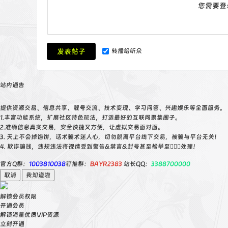
您需要登
发表帖子
转播给听众
站内通告
提供资源交易、信息共享、靓号交流、技术变现、学习问答、兴趣娱乐等全面服务。
1.丰富功能系统，扩展社区特色玩法，打造最好的互联网聚集圈子。
2.准确信息真实交易，安全快捷又方便，让虚拟交易面对面。
3. 天上不会掉馅饼，话术骗术迷人心，切勿脱离平台线下交易，被骗与平台无关！
4. 欺诈骗钱，违规违法将视情受到警告&禁言&封号甚至检举至👮🏻‍♀️处理！
官方Q群：
1003810038
钉推群：
BAYR2383
站长QQ：
3388700000
取消
我知道啦
解锁会员权限
开通会员
解锁海量优质VIP资源
立刻开通