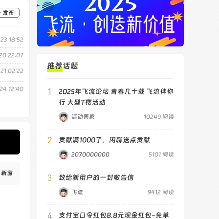
+ 发布
23 18:52
20 22:07
推荐话题
21 02:22
24 12:40
1
2025年飞流论坛 青春几十载 飞流伴你
行 大型T楼活动
活动管家
10249 阅读
2
贡献满1000了，闲聊送点贡献
2070000000
5101 阅读
新窗
3
致给新用户的一封敬告信
飞流
9412 阅读
4
支付宝口令红包8.8元现金红包-免单