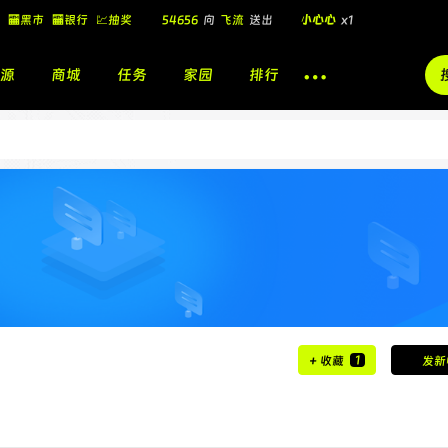
🏧黑市
🏧银行
💹抽奖
54656
向
飞流
送出
小心心
x1
飞流
向
北
送出
酷盖墨镜
x1
源
商城
任务
家园
排行
飞流
向
北
送出
酷盖墨镜
x1
🎁
飞流
向
北
送出
小心心
x1
1
+ 收藏
发新