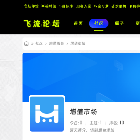
🎅挂件馆
🌟铭牌馆
✨️靓标库
🧚‍♂️名人堂
🦄宝可梦
🍎水果机
🥊猜拳
首页
社区
圈子
资
»
社区
›
站勤服务
›
增值市场
飞
流
论
坛
增值市场
0
1
10
今日:
|
主题:
|
排名:
暂无简介，请到后台添加