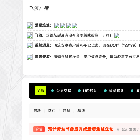
飞流广播
爱是难逃
：
飞流
：
这论坛到底有没有资本给我投资一下啊！
系统消息：
飞流安卓客户端APP已上线，请在QQ群（123129
麦麦管家
：
请遵守版规社律，保护信息安全，请勿脱离平台交易
全部
会员交易
UID转让
勋章转让
道
最新
|
热门
|
热帖
|
精华
预计劳动节前后完成最后测试优化
公告
@
飞流
发表于 