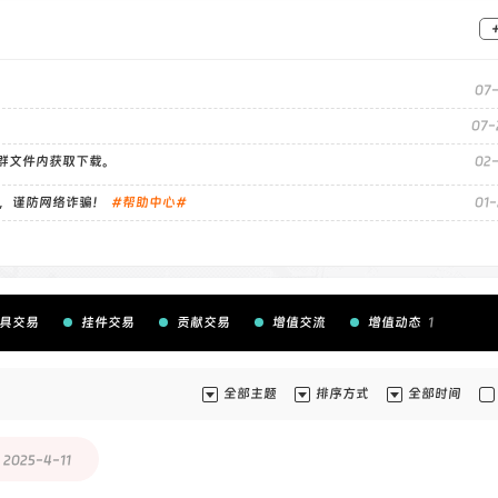
07-
07-
）群文件内获取下载。
02-
，谨防网络诈骗！
#帮助中心#
01-
具交易
挂件交易
贡献交易
增值交流
增值动态
1
全部主题
排序方式
全部时间
2025-4-11