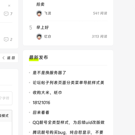
拍卖
隐
藏
飞流
541 阅读
7
置
顶
帖
5
早上好
忆白
3113 阅读
2
最新发布
返 回
是不是换服务器了
论坛帖子列表页面分类菜单导航样式美
化
收购大米、纸巾
个字符
18121016
回来看看
级模式
QQ靓号全类型样式，为后续uid改版做
参考
腾讯靓号购买bug，纯自慰显示，不要