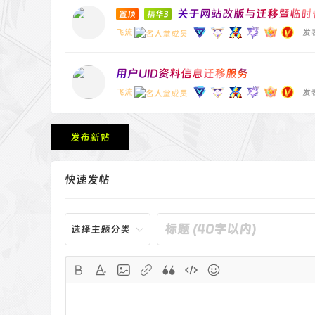
关于网站改版与迁移暨临时
置顶
精华3
飞流
发表
用户UID资料信息迁移服务
飞流
发表
发布新帖
快速发帖
选择主题分类