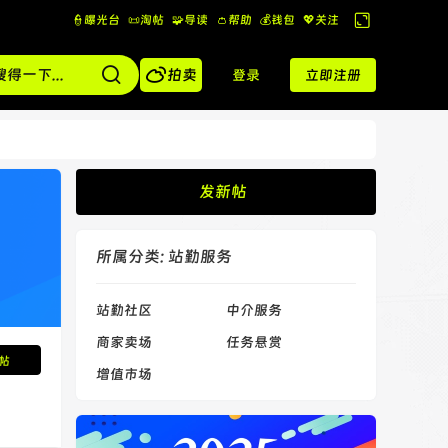
👮曝光台
📜淘帖
🧩导读
👛帮助
💰️钱包
💖关注
切
换

到
拍卖
登录
立即注册
宽
版
发新帖
所属分类: 站勤服务
站勤社区
中介服务
商家卖场
任务悬赏
帖
增值市场