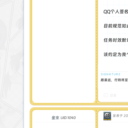
QQ个人签名
目前规范如
任务时效默认4
该约定为我
路虽远，行则将至
回复
发表于 2024
金東
UID:1040