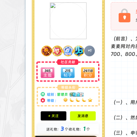
（前言）、
麦麦网对内部
+1
700、800
社区贡献
345
215
24118
等级头衔
组别 :
管理员
等级 :
（一）、用户
积分成就
+ 关注
发消息
（二）、然
钻石 : 185 颗
贡献 : 14106 点
3
1
送礼物：
个
收礼物：
个
金币 : 4 枚
（三）、申
在线时间 : 1951 小时