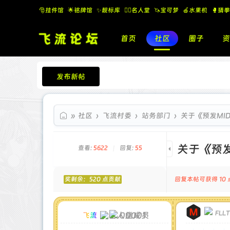
🎅挂件馆
🌟铭牌馆
✨️靓标库
🧚‍♂️名人堂
🦄宝可梦
🍎水果机
🥊猜拳
首页
社区
圈子
资
发布新帖
飞流论坛
»
社区
›
飞流村委
›
站务部门
›
关于《预发MI
关于《预
查看:
5622
|
回复:
55
回复本帖可获得 10 
奖剩余：520 点贡献
FLL
00001
飞流