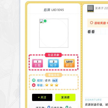
发表于 202
后羿
UID:1045
回帖奖励
看
社区贡献
1
3
5899
等级头衔
组别 :
老兵
等级 :
积分成就
+ 关注
发消息
钻石 : 0 颗
贡献 : 250 点
资源创造价值，诚
0
0
送礼物：
个
收礼物：
个