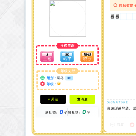
回帖奖励
看看
社区贡献
2
50
1843
等级头衔
组别 :
菜鸟
等级 :
积分成就
+ 关注
发消息
钻石 : 0 颗
贡献 : 89 点
资源创造价值，诚
0
0
送礼物：
个
收礼物：
个
金币 : 0 枚
在线时间 : 12 小时
注册时间 : 2024-12-16
回复
最后登录 : 2025-5-28