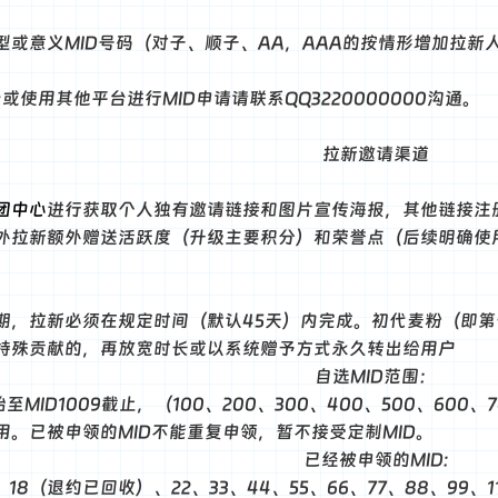
型或意义MID号码（对子、顺子、AA，AAA的按情形增加拉新
或使用其他平台进行MID申请请联系QQ3220000000沟通。
拉新邀请渠道
团中心
进行获取个人独有邀请链接和图片宣传海报，其他链接注
外拉新额外赠送活跃度（升级主要积分）和荣誉点（后续明确使
期，拉新必须在规定时间（默认45天）内完成。初代麦粉（即第
特殊贡献的，再放宽时长或以系统赠予方式永久转出给用户
自选MID范围：
开始至MID1009截止，（100、200、300、400、500、600
用。已被申领的MID不能重复申领，暂不接受定制MID。
已经被申领的MID:
3、18（退约已回收）、22、33、44、55、66、77、88、99、11