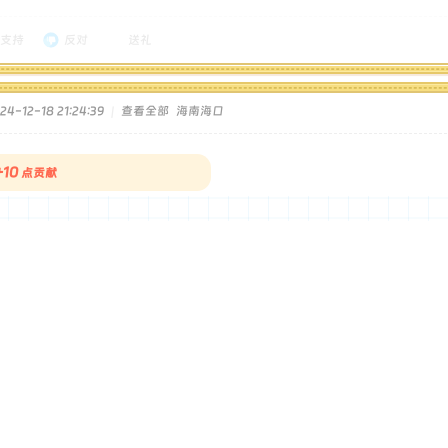
支持
反对
送礼
4-12-18 21:24:39
|
查看全部
海南海口
+10
点贡献