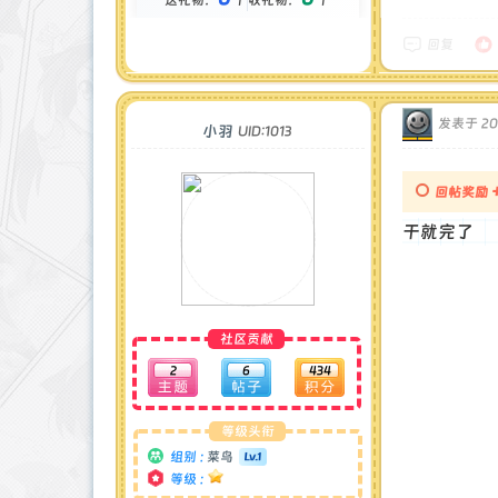
金币 : 0 枚
在线时间 : 5240 小时
注册时间 : 2024-12-17
回复
最后登录 : 2026-8-8
发表于 202
小羽
UID:1013
回帖奖励
干就完了
社区贡献
2
6
434
等级头衔
组别 :
菜鸟
等级 :