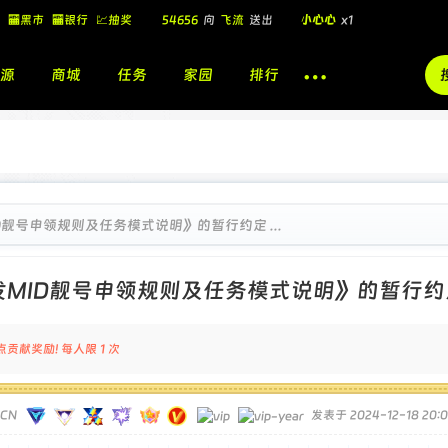
54656
向
飞流
送出
小心心
x1
🏧黑市
🏧银行
💹抽奖
飞流
向
北
送出
酷盖墨镜
x1
飞流
向
北
送出
酷盖墨镜
x1
源
商城
任务
家园
排行
🎁
飞流
向
北
送出
小心心
x1
D靓号申领规则及任务模式说明》的暂行约定 ...
发MID靓号申领规则及任务模式说明》的暂行约
点贡献奖励! 每人限 1 次
TCN
发表于 2024-12-18 20:0