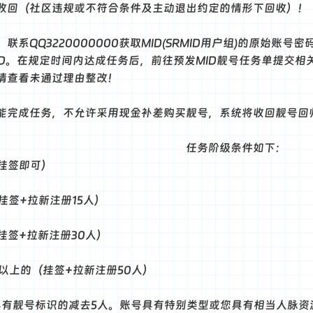
收回（社区违规或不符合条件及主动退出约定的情形下回收）！
联系QQ3220000000获取MID(SRMID用户组)的原始
ID。在规定时间内达成任务后，前往预发MID靓号任务单提交
请查看未通过理由整改！
能完成任务，不允许采用现金补差购买靓号，系统将收回靓号回归
任务阶级条件如下：
（挂签即可）
挂签+拉新注册15人）
挂签+拉新注册30人）
及以上的（挂签+拉新注册50人）
具有靓号标识的减去5人。账号具有特别类型或您具有相当人脉资