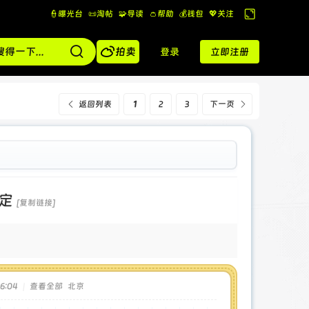
👮曝光台
📜淘帖
🧩导读
👛帮助
💰️钱包
💖关注
切
换

到
拍卖
登录
立即注册
宽
版
返回列表
1
2
3
下一页
定
[复制链接]
6:04
|
查看全部
北京