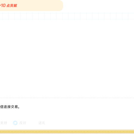
+10
点贡献
信连接交易。
支持
反对
送礼