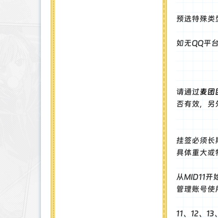
预选特殊类
如无QQ平台
请通过
麦团
否有效，另
挂签必须长
具体重大或
从MID11
管理账号使
11、12、1