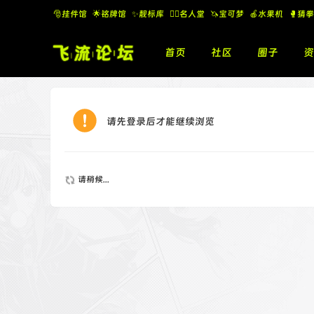
🎅挂件馆
🌟铭牌馆
✨️靓标库
🧚‍♂️名人堂
🦄宝可梦
🍎水果机
🥊猜拳
首页
社区
圈子
资
请先登录后才能继续浏览
请稍候...