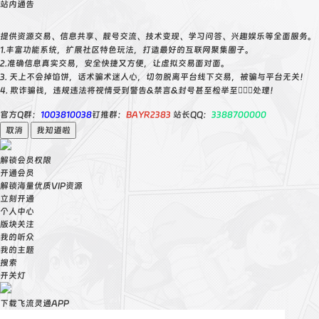
站内通告
提供资源交易、信息共享、靓号交流、技术变现、学习问答、兴趣娱乐等全面服务。
1.丰富功能系统，扩展社区特色玩法，打造最好的互联网聚集圈子。
2.准确信息真实交易，安全快捷又方便，让虚拟交易面对面。
3. 天上不会掉馅饼，话术骗术迷人心，切勿脱离平台线下交易，被骗与平台无关！
4. 欺诈骗钱，违规违法将视情受到警告&禁言&封号甚至检举至👮🏻‍♀️处理！
官方Q群：
1003810038
钉推群：
BAYR2383
站长QQ：
3388700000
取消
我知道啦
解锁会员权限
开通会员
解锁海量优质VIP资源
立刻开通
个人中心
版块关注
我的听众
我的主题
搜索
开关灯
下载飞流灵通APP