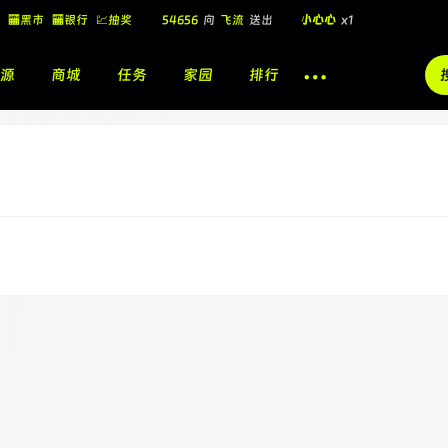
🏧黑市
🏧银行
💹抽奖
54656
向
飞流
送出
小心心
x1
飞流
向
北
送出
酷盖墨镜
x1
源
商城
任务
家园
排行
飞流
向
北
送出
酷盖墨镜
x1
🎁
飞流
向
北
送出
小心心
x1