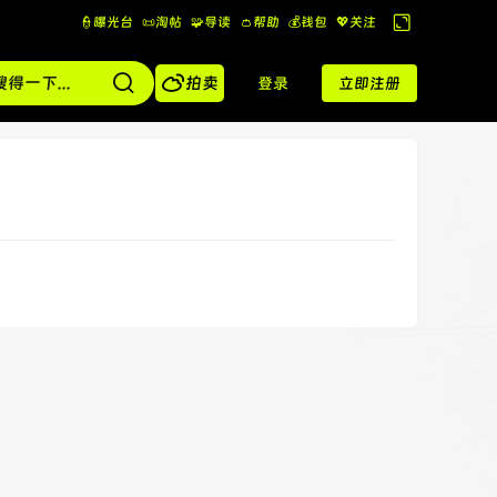
👮曝光台
📜淘帖
🧩导读
👛帮助
💰️钱包
💖关注
切
换

到
拍卖
登录
立即注册
宽
版