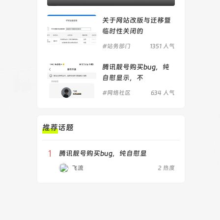
关于网站改版与迁移暨
临时性关闭的
#站务部门
1351 人气
腾讯靓号购买bug，纯
自慰显示，不
#网络社区
634 人气
推荐话题
1
腾讯靓号购买bug，纯自慰显
飞流
2 热度