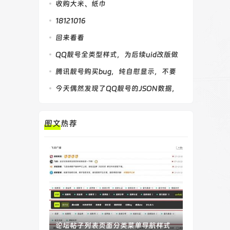
化
收购大米、纸巾
18121016
回来看看
QQ靓号全类型样式，为后续uid改版做
参考
腾讯靓号购买bug，纯自慰显示，不要
购买
今天偶然发现了QQ靓号的JSON数据，
特此记录
图文热荐
论坛帖子列表页面分类菜单导航样式