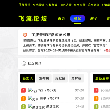
🎅挂件馆
🌟铭牌馆
✨️靓标库
🧚‍♂️名人堂
🦄宝可梦
🍎水果机
🥊猜拳
首页
社区
圈子
资
飞流管理团队成员公布
管理团队：飞社正式任职的管理成员（含：版主超版、编辑审核、
上榜要求：需要完成飞社系列任职成长任务，并完成“官方认证”
团队附言：暂定2025-02-01日前不接受任何管理任聘招募！（
社
社区统计
新加入
发帖榜
贡献榜
竞价榜
最新发布
123（11073）
07-24
[心情
简单（11071）
07-20
[已解决
顺逆无忧
07-15
[日用