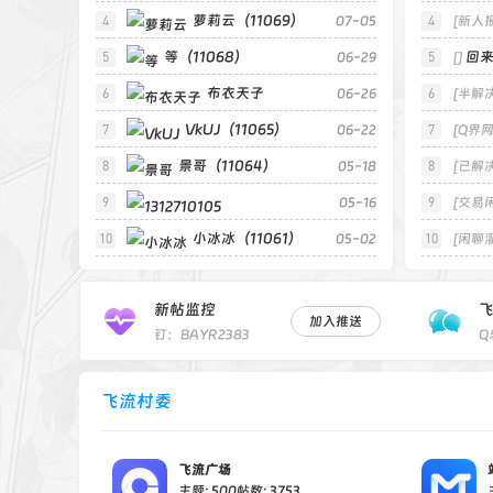
萝莉云（11069）
（11070）
07-05
[新人
等（11068）
回
06-29
[]
布衣天子
06-26
[半解决
VkUJ（11065）
（11067）
06-22
[Q界网
景哥（11064）
05-18
[已解决
05-16
[交易
小冰冰（11061）
1312710105（11062）
05-02
[闲聊
新帖监控
加入推送
钉：BAYR2383
飞流村委
飞流广场
主题: 500
帖数: 3753