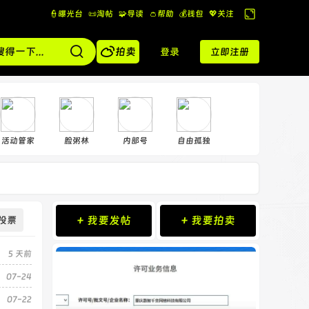
👮曝光台
📜淘帖
🧩导读
👛帮助
💰️钱包
💖关注
切
换

到
拍卖
登录
立即注册
宽
版
活动管家
脸粥林
内部号
自由孤独
+ 我要发帖
+ 我要拍卖
投票
5 天前
07-24
07-22