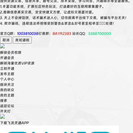
提供资源交易、信息共享、靓号交流、技术变现、学习问答、兴趣娱乐等全面服务。
1.丰富功能系统，扩展社区特色玩法，打造最好的互联网聚集圈子。
2.准确信息真实交易，安全快捷又方便，让虚拟交易面对面。
3. 天上不会掉馅饼，话术骗术迷人心，切勿脱离平台线下交易，被骗与平台无关！
4. 欺诈骗钱，违规违法将视情受到警告&禁言&封号甚至检举至👮🏻‍♀️处理！
官方Q群：
1003810038
钉推群：
BAYR2383
站长QQ：
3388700000
取消
我知道啦
解锁会员权限
开通会员
解锁海量优质VIP资源
立刻开通
发布主题
个人中心
版块关注
我的听众
我的主题
搜索
返回论坛
开关灯
下载飞流灵通APP