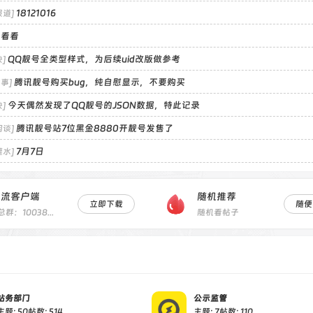
18121016
报道]
来看看
QQ靓号全类型样式，为后续uid改版做参考
]
腾讯靓号购买bug，纯自慰显示，不要购买
事]
今天偶然发现了QQ靓号的JSON数据，特此记录
]
腾讯靓号站7位黑金8880开靓号发售了
闲谈]
7月7日
灌水]
飞流客户端
随机推荐
立即下载
随便
Q总群：1003810038
随机看帖子
站务部门
公示监管
主题: 50
帖数: 514
主题: 7
帖数: 110