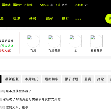
54656
向
飞流
送出
小心心
x1
🏧黑市
🏧银行
💹抽奖
飞流
向
北
送出
酷盖墨镜
x1
源
商城
任务
家园
排行
飞流
向
北
送出
酷盖墨镜
x1
🎁
飞流
向
北
送出
小心心
x1
超管站管等）
（
快去认证
）
飞流
飞流管家
北
麦麦管家
区名人堂
）
最新回复
本周热门
最新精华
圈子话题
悬赏
辩论
是不是换服务器了
点滴]
论坛帖子列表页面分类菜单导航样式美化
]
收购大米、纸巾
百货]