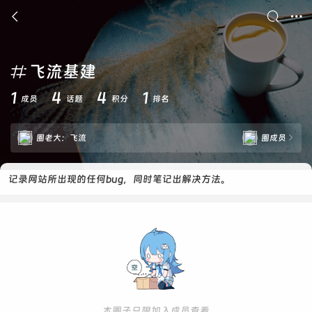



飞流基建

1
4
4
1
成员
话题
积分
排名
圈老大：
飞流
圈成员

记录网站所出现的任何bug，同时笔记出解决方法。
本圈子只限加入成员查看