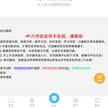
马上加入查看更多精彩
站内通告
📢 六月份后均不在线，请悉知
提供资源交易、信息共享、靓号交流、技术变现、学习问答、兴趣娱乐等全面服务。
1.丰富功能系统，扩展社区特色玩法，打造最好的互联网聚集圈子。
2.准确信息真实交易，安全快捷又方便，让虚拟交易面对面。
3. 天上不会掉馅饼，话术骗术迷人心，切勿脱离平台线下交易，被骗与平台无关！
4. 欺诈骗钱，违规违法将视情受到警告&禁言&封号甚至检举至👮🏻‍♀️处理！
官方Q群：
1003810038
钉推群：
BAYR2383
站长QQ：
3388700000
取消

我知道啦
菜单





首页
社区
圈子
我的
发布