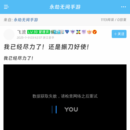

永劫无间手游

来自:
永劫无间手游
1113阅读 / 0回复
飞流
LV.93 管理员

关注
2025-1-9 03:42:37
浙江金华
我已经尽力了！还是振刀好使！
我已经尽力了！