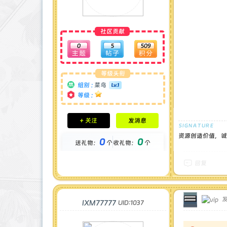
社区贡献
0
5
509
等级头衔
组别 :
菜鸟
等级 :
积分成就
+ 关注
发消息
钻石 : 0 颗
贡献 : 1245 点
资源创造价值，诚
0
0
送礼物：
个
收礼物：
个
金币 : 0 枚
在线时间 : 6 小时
注册时间 : 2025-3-20
回复
最后登录 : 2025-5-4
发
IXM77777
UID:1037