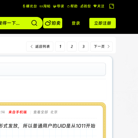
👮曝光台
📜淘帖
🧩导读
👛帮助
💰️钱包
💖关注
切
换

到
拍卖
登录
立即注册
宽
版
返回列表
1
2
3
下一页
:14
来自手机端
|
查看全部
北京
形式发放，所以普通用户的UID是从1011开始