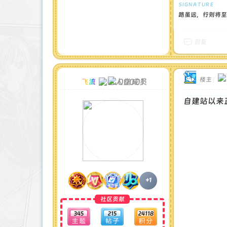
路虽远，行则将至
回复
楼主
|
00001
飞流
自建站以来
+1
社区贡献
345
215
24118