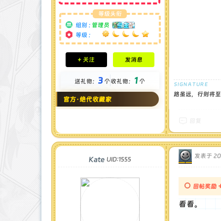
等级头衔
组别 :
管理员
等级 :
积分成就
+ 关注
发消息
钻石 : 185 颗
贡献 : 14106 点
3
1
送礼物：
个
收礼物：
个
金币 : 4 枚
在线时间 : 1951 小时
路虽远，行则将至
官方·绝代收藏家
注册时间 : 2024-11-22
最后登录 : 2026-8-4
回复
发表于 202
Kate
UID:1555
回帖奖励
看看。