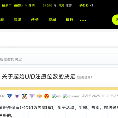
🏧黑市
🏧银行
💹抽奖
飞流
向
北
送出
酷盖墨镜
x1
飞流
向
北
送出
酷盖墨镜
x1
源
商城
任务
家园
排行
飞流
向
北
送出
小心心
x1
🎁
54656
向
飞流
送出
小心心
x1
注册位数的决定
]
关于起始UID注册位数的决定
[复制链接]
TCN
发表于 2025-4-28 15:27
策略是保留1-1010为内部UID，用于活动、奖励、拍卖、赠送等
注册的。