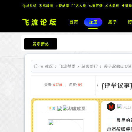
🎅挂件馆
🌟铭牌馆
✨️靓标库
🧚‍♂️名人堂
🦄宝可梦
🍎水果机
🥊猜拳
首页
社区
圈子
资
发布新帖
飞流论坛
»
社区
›
飞流村委
›
站务部门
›
关于起始UID
[评举议事
查看:
4784
|
回复:
45
FLL
00001
飞流
最早的
自然按顺序