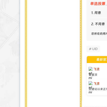
单选投票
1. 同意
2. 不同意
您所在的用
# UID
最新官
飞流
看置顶
飞流
自建站以来正常