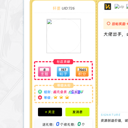
轩墨
UID:726
回帖奖励
大佬出手，
社区贡献
8
197
7665
等级头衔
组别 :
超凡会员
等级 :
积分成就
+ 关注
发消息
钻石 : 0 颗
贡献 : 1891 点
资源创造价值，诚
0
0
送礼物：
个
收礼物：
个
金币 : 0 枚