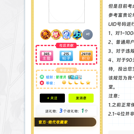
但是目前考
参考富贵论
UID号码进
1、对1-1
+1
2、普通用户
社区贡献
3、对于违
345
215
24118
4、对于9
待，投出您
等级头衔
组别 :
管理员
该规范为我
等级 :
堂。
积分成就
注意：
+ 关注
发消息
钻石 : 185 颗
1.之前正常
贡献 : 14106 点
3
1
送礼物：
个
收礼物：
个
金币 : 4 枚
2.1-4
在线时间 : 1951 小时
官方·绝代收藏家
注册时间 : 2024-11-22
最后登录 : 2026-8-4