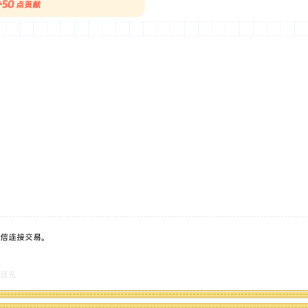
+50
点贡献
！
信连接交易。
送礼