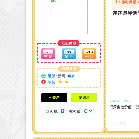
回帖奖励
存在即神话
社区贡献
2
88
3284
等级头衔
组别 :
新兵
等级 :
积分成就
+ 关注
发消息
钻石 : 1 颗
贡献 : 374 点
资源创造价值，诚
0
0
送礼物：
个
收礼物：
个
金币 : 0 枚
在线时间 : 178 小时
注册时间 : 2024-12-16
回复
最后登录 : 2026-5-15