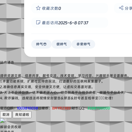
收藏次数
0
分
最后访问
2025-6-8 07:37
帅气😎
很帅气
非常帅气
站内通告
提供资源交易、信息共享、靓号交流、技术变现、学习问答、兴趣娱乐等全面服务。
1.丰富功能系统，扩展社区特色玩法，打造最好的互联网聚集圈子。
2.准确信息真实交易，安全快捷又方便，让虚拟交易面对面。
3. 天上不会掉馅饼，话术骗术迷人心，切勿脱离平台线下交易，被骗与平台无关！
4. 欺诈骗钱，违规违法将视情受到警告&禁言&封号甚至检举至👮🏻‍♀️处理！
官方Q群：
1003810038
钉推群：
BAYR2383
站长QQ：
3388700000
取消
我知道啦
解锁会员权限