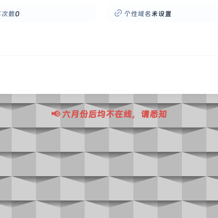
享次数
0
个性域名
未设置
📢 六月份后均不在线，请悉知