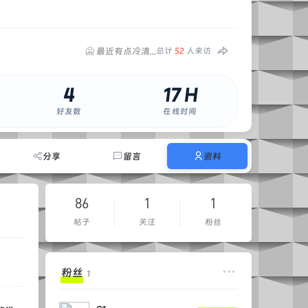
🥶 最近有点冷清...
总计
52
人来访
4
17 H
好友数
在线时间
分享
留言
资料
86
1
1
帖子
关注
粉丝
粉丝
1