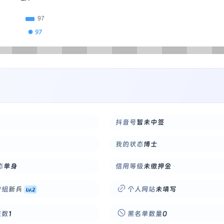
● 97
抖音号
暂未中签
我的状态
博士
态
单身
信用等级
未缴押金
户组
新兵
个人网站
未填写
注数
1
黑名单数量
0