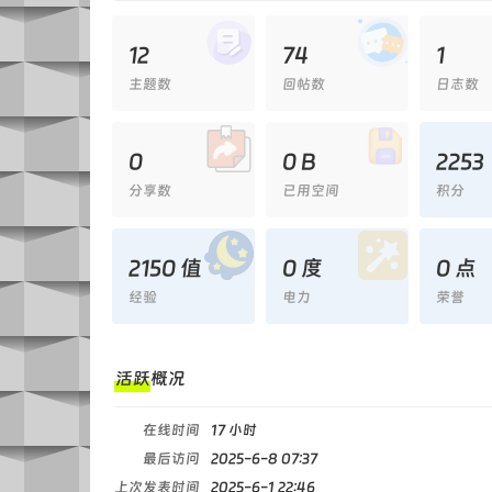
12
74
1
主题数
回帖数
日志数
0
0 B
2253
分享数
已用空间
积分
2150 值
0 度
0 点
经验
电力
荣誉
活跃概况
在线时间
17 小时
最后访问
2025-6-8 07:37
上次发表时间
2025-6-1 22:46