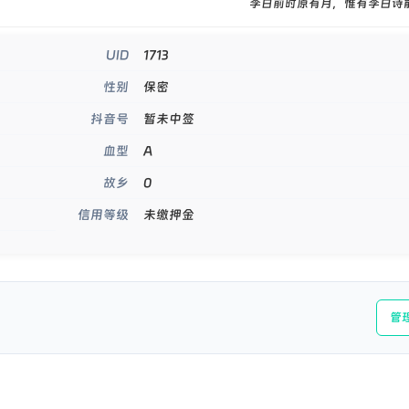
李白前时原有月，惟有李白诗
1713
UID
保密
性别
暂未中签
抖音号
A
血型
0
故乡
未缴押金
信用等级
管