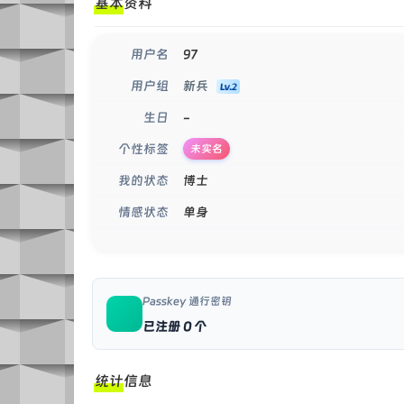
基本资料
97
用户名
新兵
用户组
-
生日
个性标签
未实名
博士
我的状态
单身
情感状态
Passkey 通行密钥
已注册 0 个
统计信息