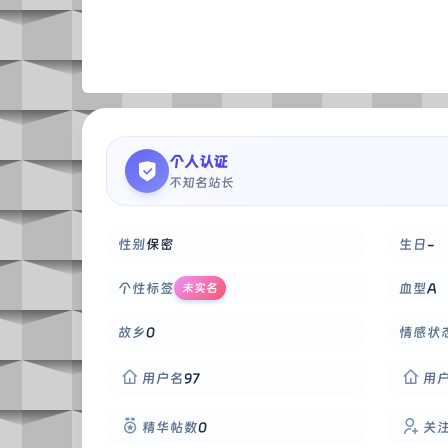
个人认证
不知名站长
性别
保密
生日
-
个性标签
血型
A
未实名
故乡
0
情感状
用户名
97
用
精华帖数
0
关