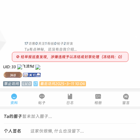
0
17
访客
0
关注
1
粉丝
0
帖子
2
好友
Ta有点神秘，还没有自我介绍...
🚫 经举报巡查发现，涉嫌违规予以冻结或封禁处理（冻结码：0）
UID: 33
348
禁止访问
LV.0

最后访问2025-3-11 10:04





资料
帖子
日志
相册
留言
Ta的圈子
暂未加入圈子...
个人签名
这家伙很懒, 什么也没留下...