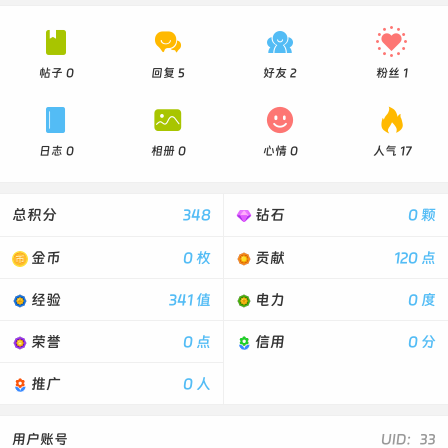




帖子 0
回复 5
好友 2
粉丝 1




日志 0
相册 0
心情 0
人气 17
总积分
348
钻石
0 颗
金币
0 枚
贡献
120 点
经验
341 值
电力
0 度
荣誉
0 点
信用
0 分
推广
0 人
用户账号
UID：33