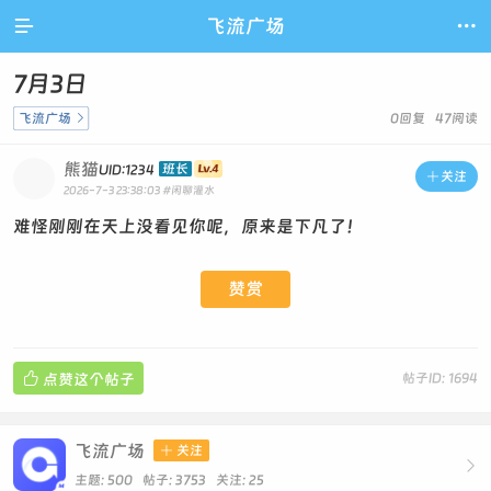

飞流广场

7月3日
飞流广场

0回复 47阅读
熊猫
班长
UID:1234

关注
2026-7-3 23:38:03
#闲聊灌水
难怪刚刚在天上没看见你呢，原来是下凡了！
赞赏

点赞这个帖子
帖子ID: 1694
飞流广场

关注

主题: 500 帖子: 3753
关注:
25