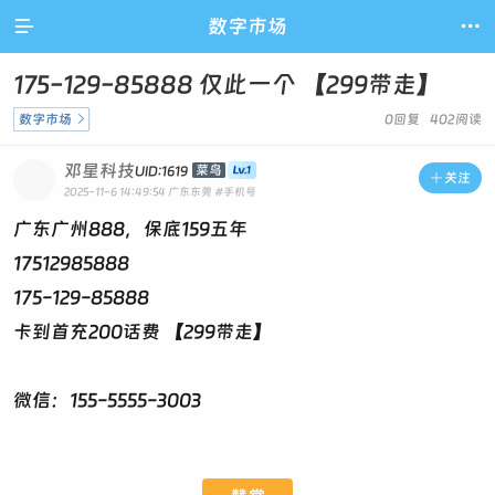

数字市场

175-129-85888 仅此一个 【299带走】
数字市场

0回复 402阅读
邓星科技
菜鸟
UID:1619

关注
2025-11-6 14:49:54
广东东莞
#手机号
广东广州888，保底159五年
17512985888
175-129-85888
卡到首充200话费 【299带走】
微信：155-5555-3003