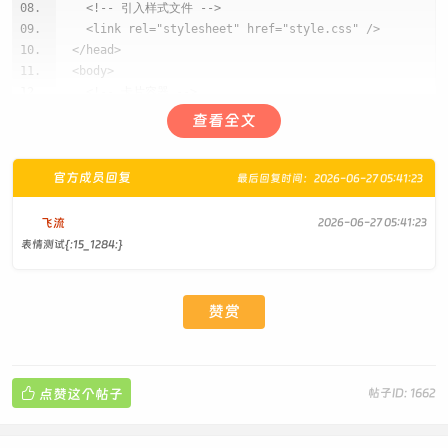
<!-- 引入样式文件 -->
<link rel="stylesheet" href="style.css" />
</head>
<body>
<!-- 卡片容器 -->
<div class="card">
查看全文
<!-- 顶部卡片区域（放视频背景） -->
<div class="box">
2. CSS 部分（style.css）
<div class="imgBx">
官方成员回复
最后回复时间：2026-06-27 05:41:23
<!-- 自动循环播放且静音的视频背景 -->
/* 全局样式重置 */
<video src="cover.mp4" type="video/mp4"
飞流
2026-06-27 05:41:23
* {
autoplay loop muted></video>
表情测试{:15_1284:}
margin: 0;
</div>
padding: 0;
</div>
/* 盒模型：宽高包含边框和内边距 */
<!-- 底部卡片区域（放个人信息） -->
赞赏
box-sizing: border-box;
<div class="box">
}
<div class="content">
/* 定义全局颜色变量，方便统一修改 */
<!-- 姓名和身份 -->
:root {
<h2>Lila Simmons<br/><span>Professional

点赞这个帖子
帖子ID: 1662
--clr: #083d41
Artist</span></h2>
}
<!-- 数据统计 -->
/* 页面整体样式：居中展示，背景色用变量 */