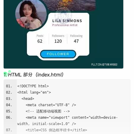
1. HTML 部分（index.html）
<!DOCTYPE html>
<html lang="en">
<head>
<meta charset="UTF-8" />
<!-- 适配移动端视图 -->
<meta name="viewport" content="width=device-
width, initial-scale=1.0" />
<title>CSS 倒边框半径卡</title>