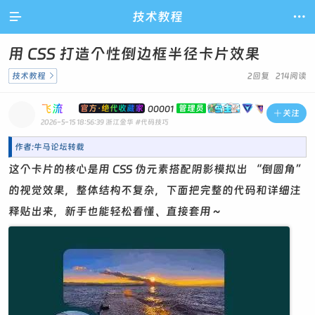

技术教程

用 CSS 打造个性倒边框半径卡片效果
技术教程

2回复 214阅读
飞流
官方·绝代收藏家
管理员
00001

关注
2026-5-15 18:56:39
浙江金华
#代码技巧
作者:牛马论坛转载
这个卡片的核心是用 CSS 伪元素搭配阴影模拟出 “倒圆角”
的视觉效果，整体结构不复杂，下面把完整的代码和详细注
释贴出来，新手也能轻松看懂、直接套用～