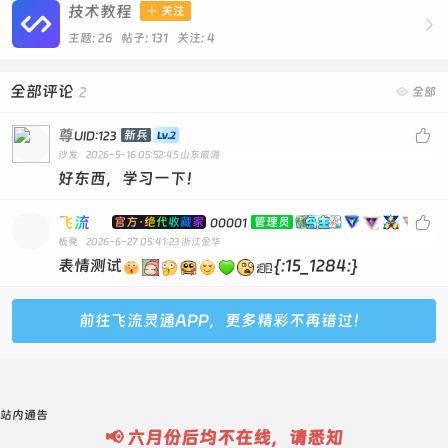
<ul>
技术教程
body{

关注
<li>Posts<span>62</span></li>

display: flex;
主题: 26 帖子: 131
关注:
4
<li>Followers<span>120</span></li>
justify-content: center;
<li>Following<span>47</span></li>
align-items: center;
替换里面的cover.mp4和user.png为自己的素材就能直接
</ul>
全部评论
2

全部
min-height: 100vh;
<!-- 关注按钮 -->
用，核心的倒圆角效果都在伪元素的box-shadow那里，调
background: var(--clr);
<button>Follower</button>
尊

新兵
}
UID:123
整数值还能改倒圆角的大小，感兴趣的可以自己试试。
</div>
沙发
2026-5-16 05:52:45
山东威海
/* 卡片容器：相对定位，设置宽高，纵向排列子元素 */
</div>
好东西，学习一下！
.card {
<!-- 左侧圆形头像区域 -->
position: relative;
<div class="circle">
width: 320px;
飞流

官方·绝代收藏家
管理员
00001
<div class="imgBx">
height: 430px;
板凳
2026-6-27 05:41:23
浙江金华
<img src="user.png" alt="用户头像">
display: flex;
表情测试
{:15_1284:}
</div>
flex-direction: column;
</div>
justify-content: space-between;
</div>
前往飞流灵通APP，更多精彩不再错过！
}
</body>
/* 卡片内的两个box通用样式 */
</html>
.card .box {
复制代码
position: relative;
width: 110%;
站内通告
height: 200px;
📢 六月份后均不在线，请悉知