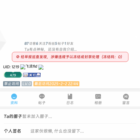
0
87
访客
6
关注
7
粉丝
5
帖子
1
好友
Ta有点神秘，还没有自我介绍...
🚫 经举报巡查发现，涉嫌违规予以冻结或封禁处理（冻结码：0）
UID: 1219
479
禁止访问
LV.0
最后访问2025-2-2 22:44





资料
帖子
日志
相册
留言
Ta的圈子
暂未加入圈子...
个人签名
这家伙很懒, 什么也没留下...