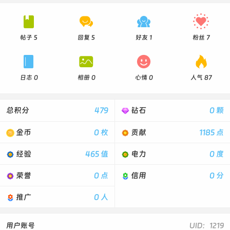




帖子 5
回复 5
好友 1
粉丝 7




日志 0
相册 0
心情 0
人气 87
总积分
479
钻石
0 颗
金币
0 枚
贡献
1185 点
经验
465 值
电力
0 度
荣誉
0 点
信用
0 分
推广
0 人
用户账号
UID：1219