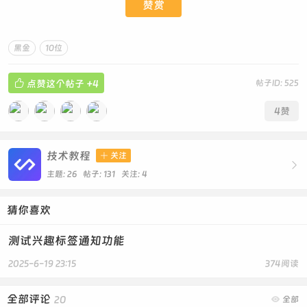
赞赏
黑金
10位
听说好久之前就有这种bug了，但是目前微信并没有修复🥲

点赞这个帖子
+4
帖子ID: 525
4
赞
技术教程

关注

主题: 26 帖子: 131
关注:
4
猜你喜欢
测试兴趣标签通知功能
2025-6-19 23:15
374阅读
全部评论
20

全部