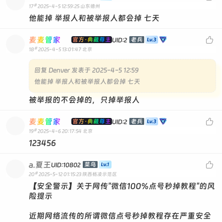
#
17
2025-4-5 12:59:25
山东德州
他能掉 举报人和被举报人都会掉 七天
麦麦管家

官方·典藏尊主
老兵
UID:2
#
18
2025-4-5 13:01:47
北京
回复
Denver 发表于 2025-4-5 12:59
他能掉 举报人和被举报人都会掉 七天
被举报的不会掉的，只掉举报人
麦麦管家

官方·典藏尊主
老兵
UID:2
#
19
2025-4-6 20:17:54
北京
123456
a.夏王

菜鸟
UID:10802
#
20
2025-5-12 01:15:23
陕西杨凌示范区
【安全警示】关于网传"微信100%点号秒掉教程"的风
险提示
近期网络流传的所谓微信点号秒掉教程存在严重安全