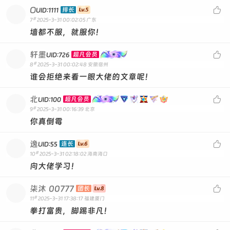
O

排长
UID:1111
#
7
2025-3-31 00:02:05
广东
墙都不服，就服你！
轩墨

超凡会员
UID:726
#
8
2025-3-31 00:02:48
安徽宿州
谁会拒绝来看一眼大佬的文章呢！
北

超凡会员
UID:100
#
9
2025-3-31 00:16:39
北京
你真倒霉
逸

连长
UID:55
#
10
2025-3-31 02:18:02
海南海口
向大佬学习！
柒沐
00777

团长
#
11
2025-3-31 17:38:17
福建厦门
拳打富贵，脚踢非凡！