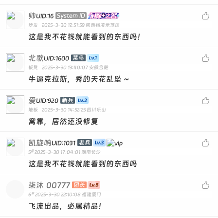
帅

System ID
UID:16
沙发
2025-3-30 12:51:59
陕西杨凌示范区
这是我不花钱就能看到的东西吗！
北歌

菜鸟
UID:1600
板凳
2025-3-30 13:40:07
安徽合肥
牛逼克拉斯，秀的天花乱坠 ~
爱

新兵
UID:920
地板
2025-3-30 14:52:25
四川乐山
窝靠，居然还没修复
凯旋呐

老兵
UID:1031
#
5
2025-3-30 17:04:01
湖南长沙
这是我不花钱就能看到的东西吗
柒沐
00777

团长
#
6
2025-3-30 22:10:08
福建厦门
飞流出品，必属精品！