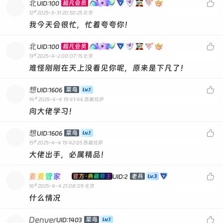
北

超凡会员
UID:100
#
12
2025-3-31 20:50:25
北京
我今天会很忙，忙着夸夸你！
北

超凡会员
UID:100
#
13
2025-4-2 00:07:15
北京
难怪刚刚在天上没看见你呢，原来是下凡了！
想

菜鸟
UID:1606
#
14
2025-4-4 19:41:46
西藏拉萨
向大佬学习！
想

菜鸟
UID:1606
#
15
2025-4-4 19:42:05
西藏拉萨
大佬出手，必属精品！
麦麦管家

官方·典藏尊主
老兵
UID:2
#
16
2025-4-4 21:08:09
北京
什么情况
Denver

菜鸟
UID:1403