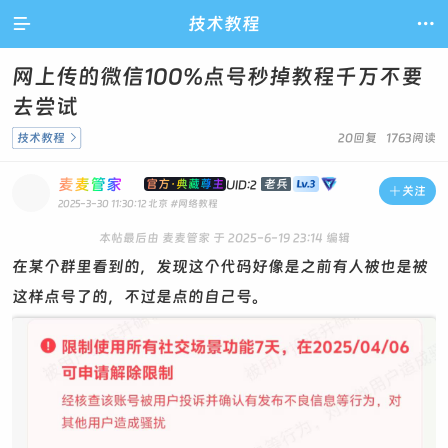

技术教程

网上传的微信100%点号秒掉教程千万不要
去尝试
技术教程

20回复 1763阅读
麦麦管家
官方·典藏尊主
老兵
UID:2

关注
2025-3-30 11:30:12
北京
#网络教程
本帖最后由 麦麦管家 于 2025-6-19 23:14 编辑
在某个群里看到的，发现这个代码好像是之前有人被也是被
这样点号了的，不过是点的自己号。