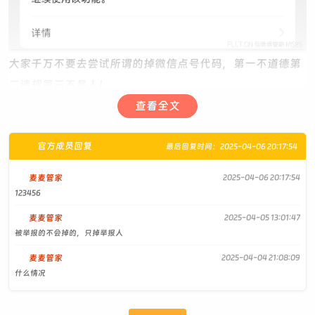
大家千万不要去尝试所谓的掉微信点号代码，第一不道德第
二违规第三不是人！
查看全文
以下教程仅供学习交流，谨防不明真相的朋友遇到这种代码
胡乱尝试！
官方成员回复
掉微信%100秒掉无敌代码新手看好以下↓首先点到对方主
最后回复时间：2025-04-06 20:17:54
页选择投诉选择第一个对我造成骚扰选择色情随意选择聊天
麦麦管家
2025-04-06 20:17:54
记录一条，或者N条也行举报内容填入以下代码等待五秒出
123456
结果，复制下面内容
麦麦管家
2025-04-05 13:01:47
被举报的不会掉的，只掉举报人
闥뺋蓥꺚缠†臦궢釩肁ꯤ몺郧ꞁ†††⃥鮽뛧ꚁꋧꞁ뫥벀뜠†††ꓤ
몺단Ꞧ꿦뎕謠††翨뒦럥랲ꗩ融鷨Ꞅ缠†††ꃨꞆ뷥꺶闥뺋†††
麦麦管家
2025-04-04 21:08:09
该足臥膜ꛥ辷††⃥랲蛨뒦럦辐ꓥ袰釨궦††罿†该足臥膜†††
什么情况
觥ꮌ裩ꪗ††⃥袑诧ꮋ裤뺦ꔠ†††뗦뢎뷥꺶闥뺋ⁿ缠⃨뺱若被먠†⃦
莅苦膶ꌠ††⃥낁럥ꒄ蘠††该足臥辷†⃥낏觧ꖝꃥ꒩ꧥ벀�
复制代码