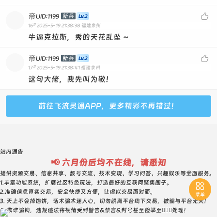
帝

新兵
UID:1199
#
16
2025-5-19 21:38:38
福建泉州
牛逼克拉斯，秀的天花乱坠 ~
帝

新兵
UID:1199
#
17
2025-5-19 21:38:41
福建泉州
这句大佬，我先叫为敬！
前往飞流灵通APP，更多精彩不再错过！
站内通告
📢 六月份后均不在线，请悉知
提供资源交易、信息共享、靓号交流、技术变现、学习问答、兴趣娱乐等全面服务。
1.丰富功能系统，扩展社区特色玩法，打造最好的互联网聚集圈子。

2.准确信息真实交易，安全快捷又方便，让虚拟交易面对面。
菜单
3. 天上不会掉馅饼，话术骗术迷人心，切勿脱离平台线下交易，被骗与平台无关！
4. 欺诈骗钱，违规违法将视情受到警告&禁言&封号甚至检举至👮🏻‍♀️处理！