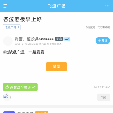

飞流广场

各位老板早上好
飞流广场

16回复 1001阅读
武警、退役兵
菜鸟
UID:10888

关注
2025-5-19 00:05:36
湖北宜昌
#闲聊灌水
㊗:财源广进，一路发发
赞赏

点赞这个帖子
+1
帖子ID: 982
1
赞