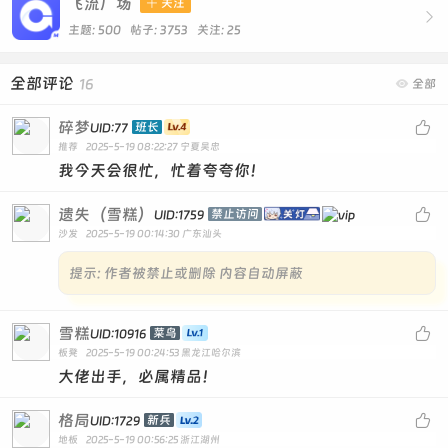
飞流广场

关注

主题: 500 帖子: 3753
关注:
25
全部评论
16

全部
碎梦

班长
UID:77
推荐
2025-5-19 08:22:27
宁夏吴忠
我今天会很忙，忙着夸夸你！
遗失（雪糕）

禁止访问
UID:1759
沙发
2025-5-19 00:14:30
广东汕头
提示:
作者被禁止或删除 内容自动屏蔽
雪糕

菜鸟
UID:10916
板凳
2025-5-19 00:24:53
黑龙江哈尔滨
大佬出手，必属精品！
格局

新兵
UID:1729
地板
2025-5-19 00:56:25
浙江湖州