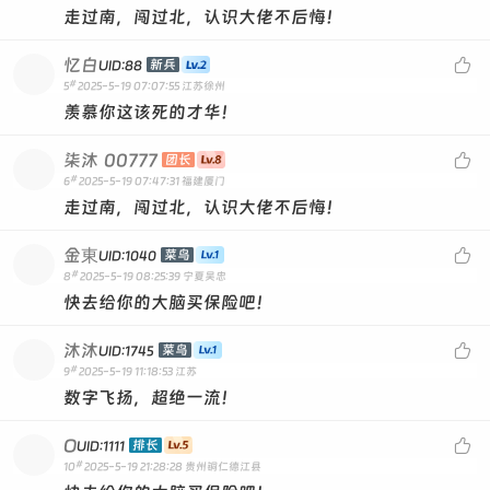
走过南，闯过北，认识大佬不后悔！
忆白

新兵
UID:88
#
5
2025-5-19 07:07:55
江苏徐州
羡慕你这该死的才华！
柒沐
00777

团长
#
6
2025-5-19 07:47:31
福建厦门
走过南，闯过北，认识大佬不后悔！
金東

菜鸟
UID:1040
#
8
2025-5-19 08:25:39
宁夏吴忠
快去给你的大脑买保险吧！
沐沐

菜鸟
UID:1745
#
9
2025-5-19 11:18:53
江苏
数字飞扬，超绝一流！
O

排长
UID:1111
#
10
2025-5-19 21:28:28
贵州铜仁德江县