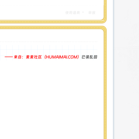
使用道具
举报
—— 来自：麦麦社区（HUMAIMAI.COM）
已读乱回