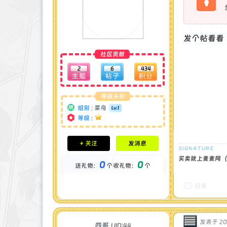
发个帖看看
社区贡献
2
6
434
等级头衔
组别 :
菜鸟
等级 :
积分成就
+ 关注
发消息
钻石 : 0 颗
贡献 : 290 点
买卖就上麦麦网（官
0
0
送礼物：
个
收礼物：
个
金币 : 0 枚
在线时间 : 2 小时
注册时间 : 2024-12-14
回复
最后登录 : 2024-12-22
发表于 2024
四哥
UID:44