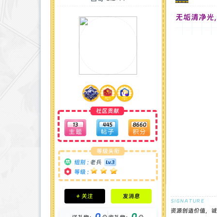
无垢清净光
社区贡献
13
445
8660
等级头衔
组别 :
老兵
等级 :
积分成就
+ 关注
发消息
钻石 : 0 颗
贡献 : 2571 点
资源创造价值，诚
0
0