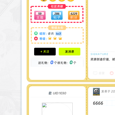
社区贡献
59
286
6229
等级头衔
组别 :
老兵
等级 :
积分成就
+ 关注
发消息
钻石 : 1 颗
贡献 : 3655 点
资源创造价值，诚
0
0
送礼物：
个
收礼物：
个
金币 : 0 枚
在线时间 : 1105 小时
注册时间 : 2024-12-15
回复
最后登录 : 2026-6-11
发表于 202
君
UID:1030
666