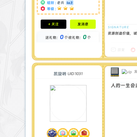
组别 :
老兵
等级 :
积分成就
+ 关注
发消息
钻石 : 0 颗
贡献 : 2571 点
资源创造价值，诚
0
0
送礼物：
个
收礼物：
个
金币 : 0 枚
在线时间 : 75 小时
注册时间 : 2024-11-30
回复
最后登录 : 2026-6-11
发
凯旋呐
UID:1031
人的一生会