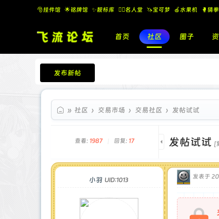
🎅挂件馆
🌟铭牌馆
✨️靓标库
🧚‍♂️名人堂
🦄宝可梦
🍎水果机
🥊猜拳
首页
社区
圈子
资
发布新帖
飞流论坛
»
社区
›
交易市场
›
交易社区
›
发帖试试
发帖试试
查看:
1987
|
回复:
17
[
发表于 202
小羽
UID:1013