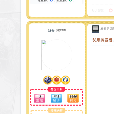
送礼物：
个
收礼物：
个
金币 : 0 枚
在线时间 : 75 小时
注册时间 : 2024-11-30
回复
最后登录 : 2026-6-11
发表于 202
四哥
UID:44
长月黄昏后
社区贡献
13
445
8660
等级头衔