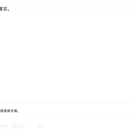
难忘。
信连接交易。
支持
反对
送礼