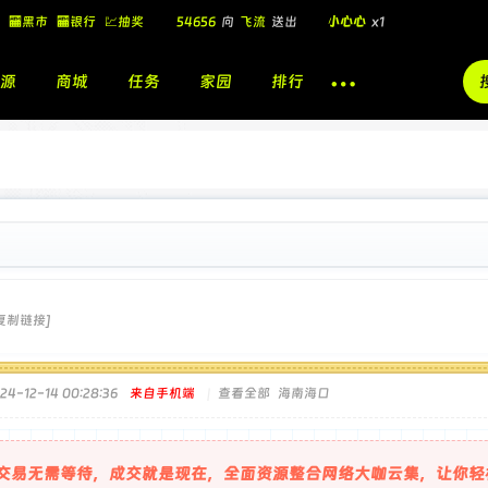
54656
向
飞流
送出
小心心
x1
🏧黑市
🏧银行
💹抽奖
飞流
向
北
送出
酷盖墨镜
x1
源
商城
任务
家园
排行
飞流
向
北
送出
酷盖墨镜
x1
🎁
飞流
向
北
送出
小心心
x1
复制链接]
4-12-14 00:28:36
来自手机端
|
查看全部
海南海口
交易无需等待，成交就是现在，全面资源整合网络大咖云集，让你轻