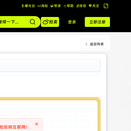
👮曝光台
📜淘帖
🧩导读
👛帮助
💰️钱包
💖关注
切
换

到
拍卖
登录
立即注册
宽
版
返回列表
×
松玩转互联网！