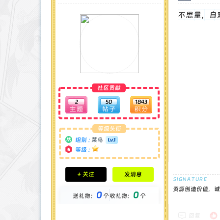
不思量，自
社区贡献
2
50
1843
等级头衔
组别 :
菜鸟
等级 :
积分成就
+ 关注
发消息
钻石 : 0 颗
贡献 : 89 点
资源创造价值，诚
0
0
送礼物：
个
收礼物：
个
金币 : 0 枚
在线时间 : 12 小时
注册时间 : 2024-12-16
回复