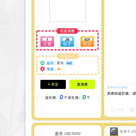
社区贡献
1
28
601
等级头衔
组别 :
菜鸟
等级 :
积分成就
+ 关注
发消息
钻石 : 0 颗
贡献 : 330 点
资源创造价值，诚
0
0
送礼物：
个
收礼物：
个
金币 : 0 枚
在线时间 : 4 小时
注册时间 : 2024-12-14
回复
最后登录 : 2024-12-22
发表于 2024
金東
UID:1040