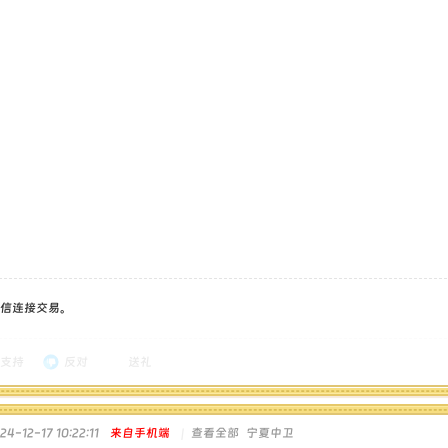
信连接交易。
支持
反对
送礼
-12-17 10:22:11
来自手机端
|
查看全部
宁夏中卫