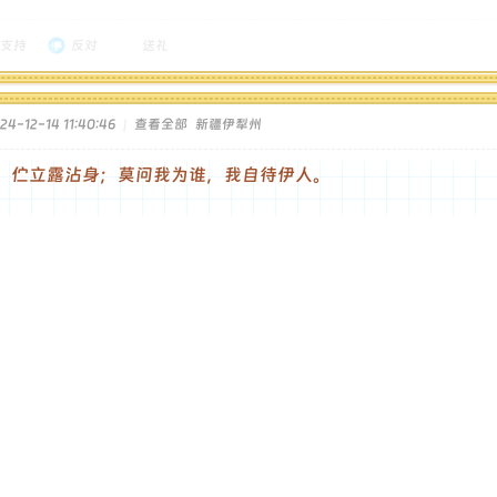
支持
反对
送礼
4-12-14 11:40:46
|
查看全部
新疆伊犁州
，伫立露沾身；莫问我为谁，我自待伊人。