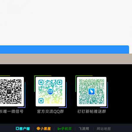
长唯一微信号
官方交流QQ群
钉钉新帖推送群
💥客户端
|
🧿小黑屋
|
📴手机页
|
飞流网
|
网站地图