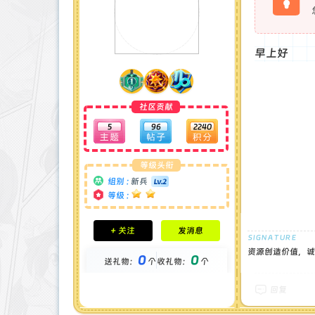
早上好
社区贡献
5
96
2240
等级头衔
组别 :
新兵
等级 :
积分成就
+ 关注
发消息
钻石 : 0 颗
贡献 : 656 点
资源创造价值，诚
0
0
送礼物：
个
收礼物：
个
金币 : 0 枚
在线时间 : 36 小时
注册时间 : 2024-11-30
回复
最后登录 : 2026-8-1