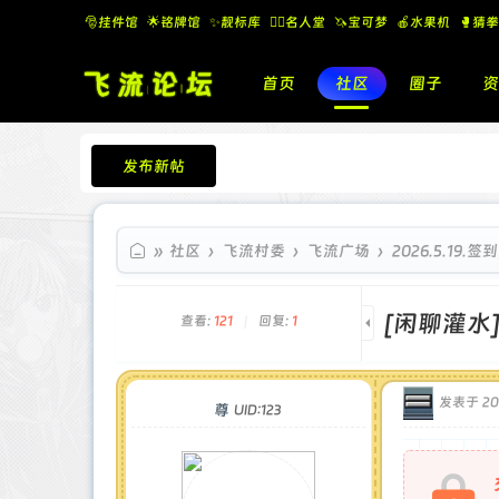
🎅挂件馆
🌟铭牌馆
✨️靓标库
🧚‍♂️名人堂
🦄宝可梦
🍎水果机
🥊猜拳
首页
社区
圈子
资
发布新帖
飞流论坛
»
社区
›
飞流村委
›
飞流广场
›
2026.5.19
[闲聊灌水
查看:
121
|
回复:
1
发表于 202
尊
UID:123