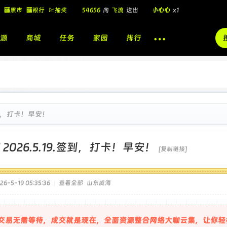
🏧黑市
🏧银行
💹抽奖
54656
向
飞流
送出
小心心
x1
飞流
向
北
送出
酷盖墨镜
x1
源
商城
任务
家园
排行
飞流
向
北
送出
酷盖墨镜
x1
🎁
飞流
向
北
送出
小心心
x1
.签到，打卡！早安！
]
2026.5.19.签到，打卡！早安！
[复制链接]
6-5-19 05:35:36
|
查看全部
山东威海
交易无需等待，成交就是现在，全面资源整合网络大咖云集，让你轻