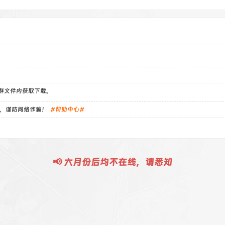
）群文件内获取下载。
，谨防网络诈骗！
#帮助中心#
📢 六月份后均不在线，请悉知