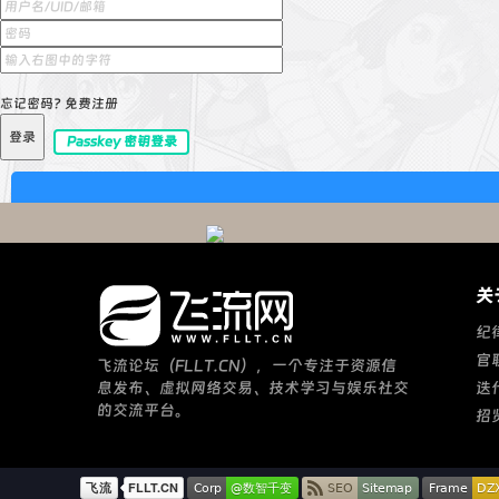
忘记密码?
免费注册
登录
Passkey 密钥登录
关
纪
官
飞流论坛（FLLT.CN），一个专注于资源信
息发布、虚拟网络交易、技术学习与娱乐社交
迭
的交流平台。
招