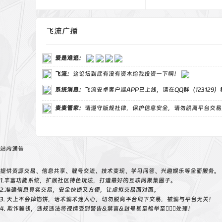
飞流广播
爱是难逃
：
飞流
：
这论坛到底有没有资本给我投资一下啊！
系统消息：
飞流安卓客户端APP已上线，请在QQ群（123129
麦麦管家
：
请遵守版规社律，保护信息安全，请勿脱离平台交易
站内通告
提供资源交易、信息共享、靓号交流、技术变现、学习问答、兴趣娱乐等全面服务。
1.丰富功能系统，扩展社区特色玩法，打造最好的互联网聚集圈子。
2.准确信息真实交易，安全快捷又方便，让虚拟交易面对面。
3. 天上不会掉馅饼，话术骗术迷人心，切勿脱离平台线下交易，被骗与平台无关！
4. 欺诈骗钱，违规违法将视情受到警告&禁言&封号甚至检举至👮🏻‍♀️处理！