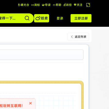
👮曝光台
📜淘帖
🧩导读
👛帮助
💰️钱包
💖关注
切
换

到
拍卖
登录
立即注册
宽
版
返回列表
×
松玩转互联网！