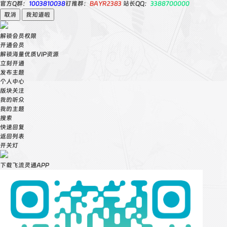
官方Q群：
1003810038
钉推群：
BAYR2383
站长QQ：
3388700000
取消
我知道啦
解锁会员权限
开通会员
解锁海量优质VIP资源
立刻开通
发布主题
个人中心
版块关注
我的听众
我的主题
搜索
快速回复
返回列表
开关灯
下载飞流灵通APP