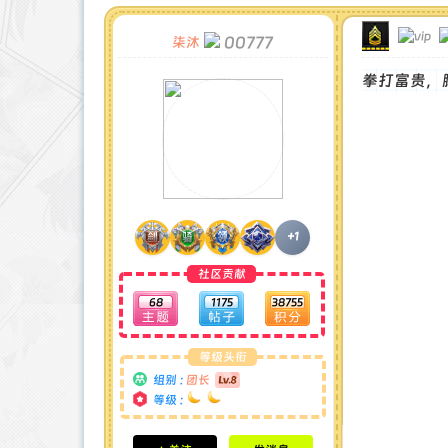
00777
柒沐
拳打富贵，
+1
社区贡献
68
1175
38755
等级头衔
组别 :
团长
等级 :
积分成就