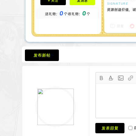
+ 关注
发消息
钻石 : 1 颗
贡献 : 14194 点
资源创造价值，诚
0
0
送礼物：
个
收礼物：
个
金币 : 0 枚
在线时间 : 1444 小时
注册时间 : 2024-11-30
回复
最后登录 : 2026-7-31
发布新帖
发表回复