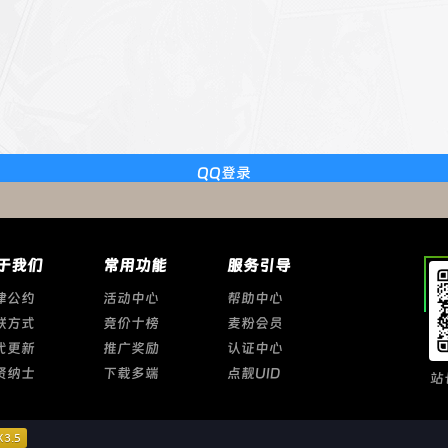
QQ登录
于我们
常用功能
服务引导
律公约
活动中心
帮助中心
联方式
竞价十榜
麦粉会员
代更新
推广奖励
认证中心
贤纳士
下载多端
点靓UID
站