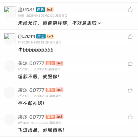
逸

连长
UID:55
地板
2025-3-2 01:40:00
海南海口
未经允许，擅自崇拜你，不好意思啦～
O

排长
UID:1111
#
5
2025-3-2 03:58:29
贵州遵义
牛bbbbbbbbbb
柒沐
00777

团长
#
6
2025-3-2 21:02:15
福建福州
墙都不服，就服你！
柒沐
00777

团长
#
7
2025-3-2 21:02:24
福建福州
存在即神话！
柒沐
00777

团长
#
8
2025-3-2 21:02:29
福建福州
飞流出品，必属精品！