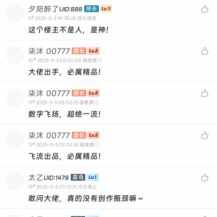
夕阳醉了

排长
UID:888
#
9
2025-3-3 14:18:26
四川绵阳
这个楼主不是人，是神！
柒沐
00777

团长
#
10
2025-3-5 09:02:08
福建厦门
大佬出手，必属精品！
柒沐
00777

团长
#
11
2025-3-5 09:02:25
福建厦门
数字飞扬，超绝一流！
柒沐
00777

团长
#
12
2025-3-5 09:02:33
福建厦门
飞流出品，必属精品！
太乙

菜鸟
UID:1478
#
13
2025-3-6 01:23:31
河北唐山
敢问大佬，真的没有创作瓶颈嘛～