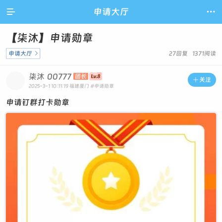

申请大厅

【柒沐】申请勋章
申请大厅

27回复 1371阅读
柒沐
00777
团长

关注
2025-3-1 10:11:19
福建厦门
#申请勋章
申请钉群打卡勋章