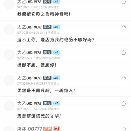
太乙

菜鸟
UID:1478
#
14
2025-3-6 01:23:37
河北唐山
我愿把它称之为精神食粮！
太乙

菜鸟
UID:1478
#
15
2025-3-6 01:23:43
河北唐山
追不上你，是因为我的电脑不够好吗？
太乙

菜鸟
UID:1478
#
16
2025-3-6 01:23:49
河北唐山
墙都不服，就服你！
太乙

菜鸟
UID:1478
#
17
2025-3-6 01:23:57
河北唐山
果然是不同凡响，一鸣惊人！
太乙

菜鸟
UID:1478
#
18
2025-3-6 01:24:12
河北唐山
羡慕你这该死的才华！
柒沐
00777

团长