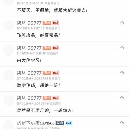
#
19
2025-3-6 08:59:17
福建厦门
不服天，不服地，就服大佬这实力！
柒沐
00777

团长
#
20
2025-3-7 07:48:22
福建厦门
飞流出品，必属精品！
柒沐
00777

团长
#
21
2025-3-7 13:35:58
福建厦门
向大佬学习！
柒沐
00777

团长
#
22
2025-3-12 09:29:36
福建厦门
数字飞扬，超绝一流！
柒沐
00777

团长
#
23
2025-3-12 09:29:46
福建厦门
果然是不同凡响，一鸣惊人！
杭州下小雨

菜鸟
UID:1506
#
24
2025-3-12 16:23:20
广东东莞