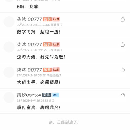
6啊，我靠
柒沐
00777

团长
#
25
2025-3-28 08:52:00
福建厦门
数字飞扬，超绝一流！
柒沐
00777

团长
#
26
2025-3-28 08:52:05
福建厦门
这句大佬，我先叫为敬！
柒沐
00777

团长
#
27
2025-3-28 08:52:11
福建厦门
大佬出手，必属精品！
雨汐

菜鸟
UID:1664
#
28
2025-5-4 20:29:33
浙江
拳打富贵，脚踢非凡！
亲，已经到底了！