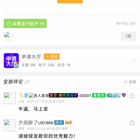

点赞这个帖子
+1
帖子ID: 387
1
赞
申请大厅

关注

主题: 88 帖子: 396
关注:
14
全部评论
27

全部
飞流

官方·绝代收藏家
管理员
00001
沙发
2025-3-1 13:52:55
浙江金华
牛逼，马上发
夕阳醉了

排长
UID:888
板凳
2025-3-2 00:05:36
四川绵阳
请继续发散你的优秀魅力！