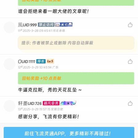
谁会拒绝来看一眼大佬的文章呢！
風

禁止访问
UID:999
#
11
2025-3-28 09:45:41
河北承德
提示:
作者被禁止或删除 内容自动屏蔽
O

排长
UID:1111
#
12
2025-3-29 10:45:54
广东
回帖奖励 +10 点贡献
牛逼克拉斯，秀的天花乱坠 ~
轩墨

超凡会员
UID:726
#
13
2025-3-29 19:57:15
安徽合肥
感谢分享，飞流有你更精彩！
前往飞流灵通APP，更多精彩不再错过！