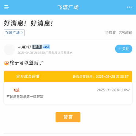

飞流广场

好消息！好消息！
飞流广场

12回复 775阅读
-
新兵
UID:17

关注
2025-3-28 01:31:33
广西北海
#闲聊灌水
终于可以签到了
官方成员回复
最后回复时间：2025-03-28 01:33:57
飞流
2025-03-28 01:33:57
不过还是我是第一哈啊哈
赞赏