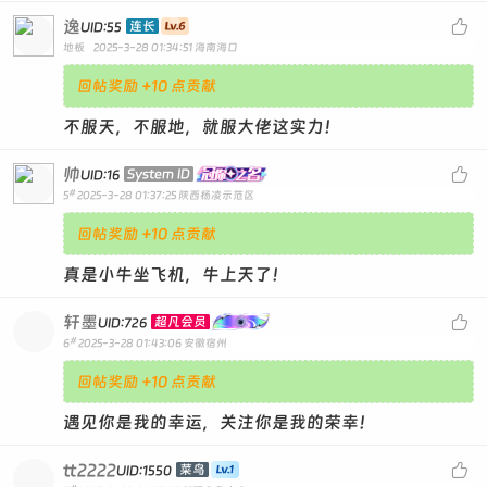
逸

连长
UID:55
地板
2025-3-28 01:34:51
海南海口
回帖奖励 +10 点贡献
不服天，不服地，就服大佬这实力！
帅

System ID
UID:16
#
5
2025-3-28 01:37:25
陕西杨凌示范区
回帖奖励 +10 点贡献
真是小牛坐飞机，牛上天了！
轩墨

超凡会员
UID:726
#
6
2025-3-28 01:43:06
安徽宿州
回帖奖励 +10 点贡献
遇见你是我的幸运，关注你是我的荣幸！
tt2222

菜鸟
UID:1550