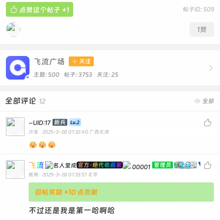

点赞这个帖子
+1
帖子ID: 509
1
赞
飞流广场

关注

主题: 500 帖子: 3753
关注:
25
全部评论
12

全部
-

新兵
UID:17
沙发
2025-3-28 01:32:40
广西北海
飞流

官方·绝代收藏家
管理员
00001
板凳
2025-3-28 01:33:57
北京
回帖奖励 +10 点贡献
不过还是我是第一哈啊哈