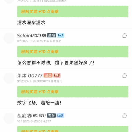
#
7
2025-3-28 03:35:45
新疆乌鲁木齐
回帖奖励 +10 点贡献
灌水灌水灌水
Soloin

菜鸟
UID:1589
#
8
2025-3-28 07:23:36
安徽合肥
回帖奖励 +10 点贡献
怎么看都不对劲，跪下看果然好多了！
柒沐
00777

团长
#
9
2025-3-28 08:04:59
福建厦门
回帖奖励 +10 点贡献
数字飞扬，超绝一流！
凯旋呐

老兵
UID:1031
#
10
2025-3-28 08:42:27
回帖奖励 +10 点贡献