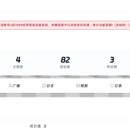
 该账号UID:999经举报或巡查发现，涉嫌违规予以冻结状态处理，部分功能受限!（冻结码：
4
82
3
主题数
回帖数
粉丝数
广播
日志
相册
记录
成长值
0