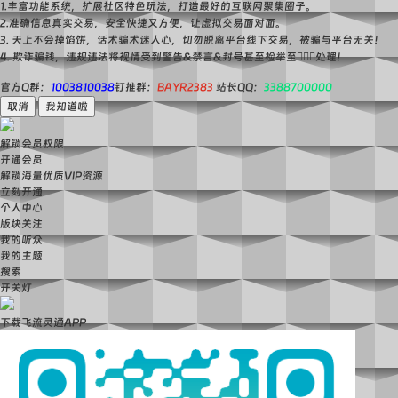
1.丰富功能系统，扩展社区特色玩法，打造最好的互联网聚集圈子。
2.准确信息真实交易，安全快捷又方便，让虚拟交易面对面。
3. 天上不会掉馅饼，话术骗术迷人心，切勿脱离平台线下交易，被骗与平台无关！
4. 欺诈骗钱，违规违法将视情受到警告&禁言&封号甚至检举至👮🏻‍♀️处理！
官方Q群：
1003810038
钉推群：
BAYR2383
站长QQ：
3388700000
取消
我知道啦
解锁会员权限
开通会员
解锁海量优质VIP资源
立刻开通
个人中心
版块关注
我的听众
我的主题
搜索
开关灯
下载飞流灵通APP