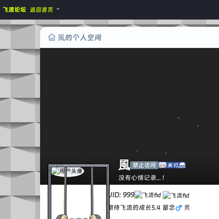
飞流论坛
返回首页
風的个人空间
風
禁止访问
没有心情记录... !
UID: 999
期待飞流的成长5.4 留念
男