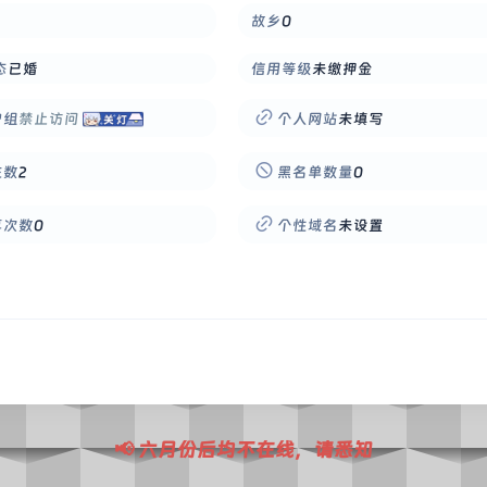
故乡
0
态
已婚
信用等级
未缴押金
户组
禁止访问
个人网站
未填写
注数
2
黑名单数量
0
享次数
0
个性域名
未设置
📢 六月份后均不在线，请悉知