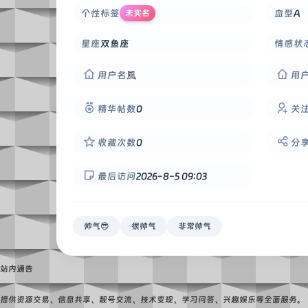
个性标签
血型
A
未实名
星座
双鱼座
情感状
用户名
風
用
精华帖数
0
关
收藏次数
0
分
最后访问
2026-8-5 09:03
帅气😎
很帅气
非常帅气
站内通告
提供资源交易、信息共享、靓号交流、技术变现、学习问答、兴趣娱乐等全面服务。