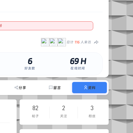
0）
总计
116
人来访
6
69 H
好友数
在线时间
分享
留言
资料
82
2
3
帖子
关注
粉丝