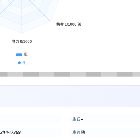
● 風
生日
-
224447369
生肖
猪