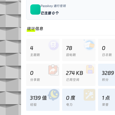
Passkey 通行密钥
已注册 0 个
统计信息
4
78
0
主题数
回帖数
日志数
0
274 KB
3289
分享数
已用空间
积分
3139 值
0 度
1 点
经验
电力
荣誉