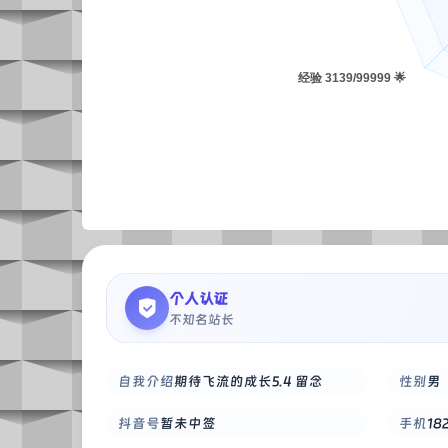
个人认证
不知名站长
自我介绍
期待飞流的成长5.4 留念
性别
男
抖音号
暂未中签
手机
18