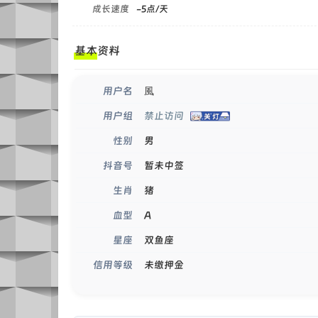
成长速度
-5点/天
基本资料
風
用户名
禁止访问
用户组
男
性别
暂未中签
抖音号
猪
生肖
A
血型
双鱼座
星座
未缴押金
信用等级