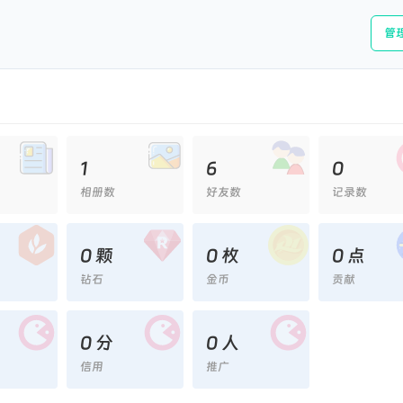
管
1
6
0
相册数
好友数
记录数
0 颗
0 枚
0 点
钻石
金币
贡献
0 分
0 人
信用
推广