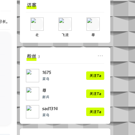
访客
日长。
北
飞流
尊
粉丝
3
1675
关注Ta
菜鸟
尊
关注Ta
新兵
sad1314
关注Ta
菜鸟