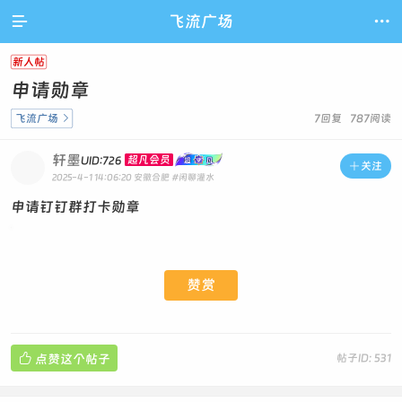

飞流广场

新人帖
申请勋章
飞流广场

7回复 787阅读
轩墨
超凡会员
UID:726

关注
2025-4-1 14:06:20
安徽合肥
#闲聊灌水
申请钉钉群打卡勋章
赞赏

点赞这个帖子
帖子ID: 531