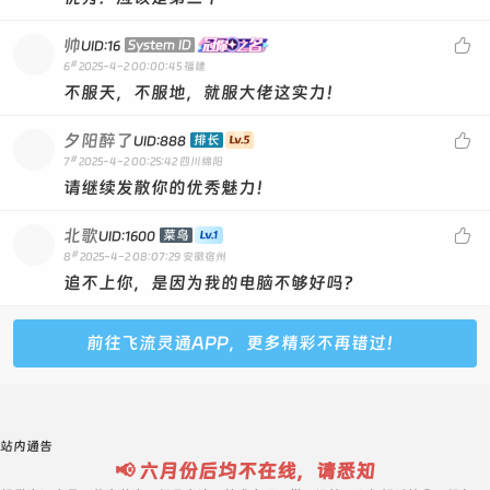
帅

System ID
UID:16
#
6
2025-4-2 00:00:45
福建
不服天，不服地，就服大佬这实力！
夕阳醉了

排长
UID:888
#
7
2025-4-2 00:25:42
四川绵阳
请继续发散你的优秀魅力！
北歌

菜鸟
UID:1600
#
8
2025-4-2 08:07:29
安徽宿州
追不上你，是因为我的电脑不够好吗？
前往飞流灵通APP，更多精彩不再错过！
站内通告
📢 六月份后均不在线，请悉知