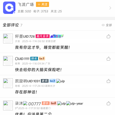
飞流广场

关注

主题: 500 帖子: 3753
关注:
25
全部评论
7

全部
轩墨

超凡会员
UID:726
沙发
2025-4-1 14:06:50
安徽合肥
我有你这才华，睡觉都能笑醒！
O

排长
UID:1111
板凳
2025-4-1 16:09:34
广东
快去给你的大脑买保险吧！
凯旋呐

老兵
UID:1031
地板
2025-4-1 17:24:43
湖南长沙
存在即神话！
柒沐

00777
团长
#
5
2025-4-1 17:51:50
福建厦门
优秀！应该是第二个