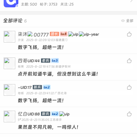

主题: 500 帖子: 3753
关注:
25
全部评论
6

全部
柒沐

00777
团长
沙发
2025-8-22 09:12:03
福建厦门
数字飞扬，超绝一流！
四哥

老兵
UID:44
板凳
2025-8-22 19:47:56
新疆伊犁州
点开前知道牛逼，但没想到这么牛逼！
-

新兵
UID:17
地板
2025-8-22 23:41:22
广西北海
数字飞扬，超绝一流！
忆白

新兵
UID:88
#
5
2025-8-23 11:35:05
江苏南京
果然是不同凡响，一鸣惊人！