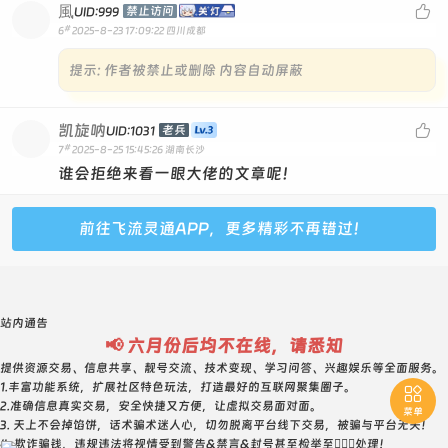
風

禁止访问
UID:999
#
6
2025-8-23 17:09:22
四川成都
提示:
作者被禁止或删除 内容自动屏蔽
凯旋呐

老兵
UID:1031
#
7
2025-8-25 15:45:26
湖南长沙
谁会拒绝来看一眼大佬的文章呢！
前往飞流灵通APP，更多精彩不再错过！
站内通告
📢 六月份后均不在线，请悉知
提供资源交易、信息共享、靓号交流、技术变现、学习问答、兴趣娱乐等全面服务。
1.丰富功能系统，扩展社区特色玩法，打造最好的互联网聚集圈子。

2.准确信息真实交易，安全快捷又方便，让虚拟交易面对面。
菜单
3. 天上不会掉馅饼，话术骗术迷人心，切勿脱离平台线下交易，被骗与平台无关！
4. 欺诈骗钱，违规违法将视情受到警告&禁言&封号甚至检举至👮🏻‍♀️处理！