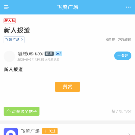

飞流广场

新人帖
新人报道
飞流广场

6回复 753阅读
刚烈
菜鸟
UID:11031

关注
2025-8-21 11:34:59
#问题求助
新人报道
赞赏

点赞这个帖子
帖子ID: 1351
飞流广场

关注