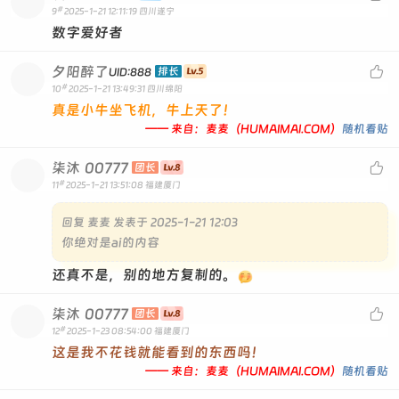
#
9
2025-1-21 12:11:19
四川遂宁
数字爱好者
夕阳醉了

排长
UID:888
#
10
2025-1-21 13:49:31
四川绵阳
真是小牛坐飞机，牛上天了！
—— 来自：麦麦（HUMAIMAI.COM）
随机看贴
柒沐
00777

团长
#
11
2025-1-21 13:51:08
福建厦门
回复
麦麦 发表于 2025-1-21 12:03
你绝对是ai的内容
还真不是，别的地方复制的。
柒沐
00777

团长
#
12
2025-1-23 08:54:00
福建厦门
这是我不花钱就能看到的东西吗！
—— 来自：麦麦（HUMAIMAI.COM）
随机看贴