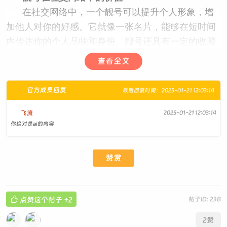
在社交网络中，一个靓号可以提升个人形象，增
加他人对你的好感。它就像一张名片，能够在短时间
内传达你的个人品味和身份。靓号还具有一定的收藏
价值，一些稀有的靓号甚至可以作为一种投资，随着
查看全文
时间的推移而增值。
一个优质的QQ靓号不仅能够提升你的社交效率，还能增
官方成员回复
最后回复时间：2025-01-21 12:03:14
加你的个人魅力。在选择靓号时，应考虑号码的易记性、数
字组合以及获取渠道的安全性。同时，靓号在社交网络中的
飞流
2025-01-21 12:03:14
你绝对是ai的内容
价值不容忽视，它能够为你的个人形象加分，甚至成为一种
投资。
赞赏

点赞这个帖子
+2
帖子ID: 238
2
赞