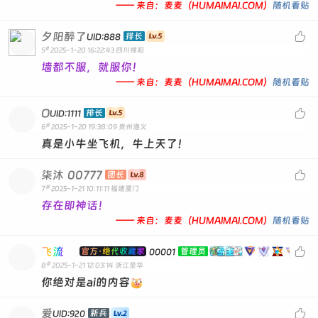
—— 来自：麦麦（HUMAIMAI.COM）
随机看贴
夕阳醉了

排长
UID:888
#
5
2025-1-20 16:22:43
四川绵阳
墙都不服，就服你！
—— 来自：麦麦（HUMAIMAI.COM）
随机看贴
O

排长
UID:1111
#
6
2025-1-20 19:38:09
贵州遵义
真是小牛坐飞机，牛上天了！
柒沐
00777

团长
#
7
2025-1-21 10:11:11
福建厦门
存在即神话！
—— 来自：麦麦（HUMAIMAI.COM）
随机看贴
飞流

官方·绝代收藏家
管理员
00001
#
8
2025-1-21 12:03:14
浙江金华
你绝对是ai的内容
爱

新兵
UID:920