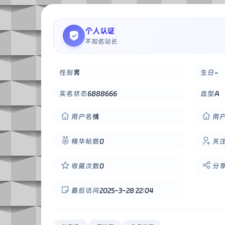
个人认证
不知名站长
性别
男
生日
-
实名状态
6888666
血型
A
用户名
情
用
精华帖数
0
关
收藏次数
0
分
最后访问
2025-3-28 22:04