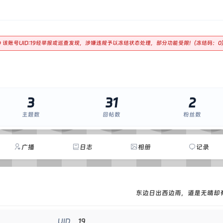
🚫 该账号UID:19经举报或巡查发现，涉嫌违规予以冻结状态处理，部分功能受限!（冻结码：0
3
31
2
主题数
回帖数
粉丝数
广播
日志
相册
记录
东边日出西边雨，道是无晴却
19
UID