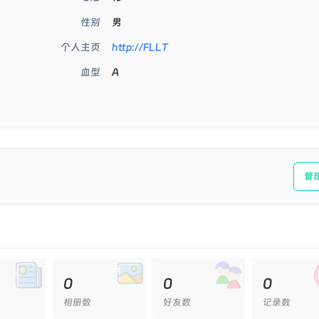
男
性别
http://FLLT
个人主页
A
血型
管
0
0
0
相册数
好友数
记录数