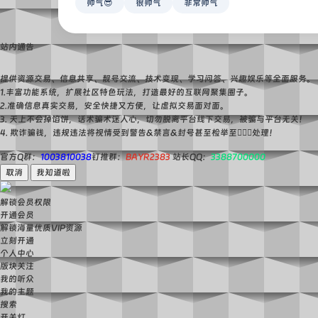
帅气😎
很帅气
非常帅气
站内通告
提供资源交易、信息共享、靓号交流、技术变现、学习问答、兴趣娱乐等全面服务。
1.丰富功能系统，扩展社区特色玩法，打造最好的互联网聚集圈子。
2.准确信息真实交易，安全快捷又方便，让虚拟交易面对面。
3. 天上不会掉馅饼，话术骗术迷人心，切勿脱离平台线下交易，被骗与平台无关！
4. 欺诈骗钱，违规违法将视情受到警告&禁言&封号甚至检举至👮🏻‍♀️处理！
官方Q群：
1003810038
钉推群：
BAYR2383
站长QQ：
3388700000
取消
我知道啦
解锁会员权限
开通会员
解锁海量优质VIP资源
立刻开通
个人中心
版块关注
我的听众
我的主题
搜索
开关灯