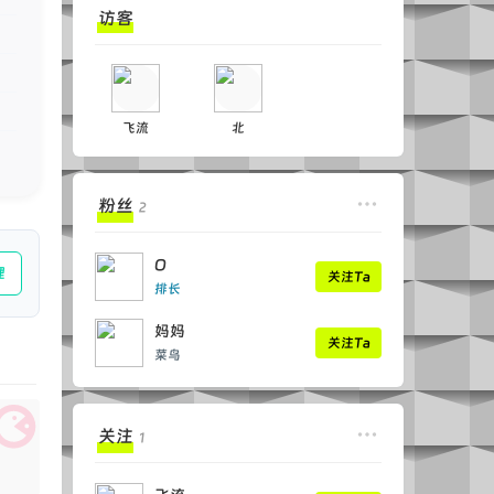
访客
飞流
北
粉丝
2
O
理
关注Ta
排长
妈妈
关注Ta
菜鸟
关注
1