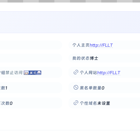
个人主页
http://FLLT
我的状态
博士
户组
禁止访问
个人网站
http://FLLT
注数
1
黑名单数量
0
享次数
0
个性域名
未设置