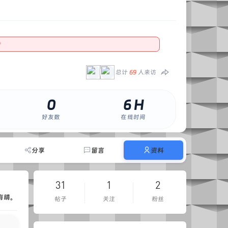
）
总计
69
人来访
0
6 H
好友数
在线时间
分享
留言
资料
31
1
2
有晴。
帖子
关注
粉丝