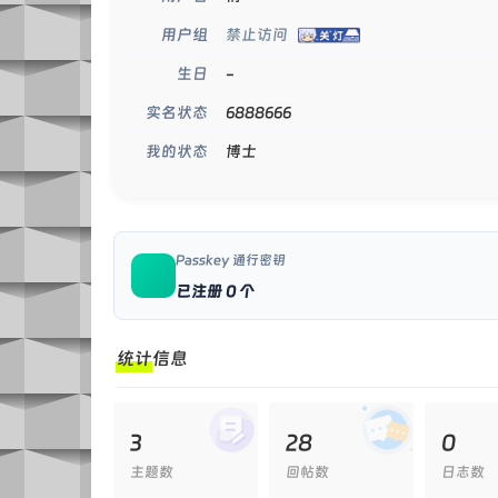
禁止访问
用户组
-
生日
6888666
实名状态
博士
我的状态
Passkey 通行密钥
已注册 0 个
统计信息
3
28
0
主题数
回帖数
日志数